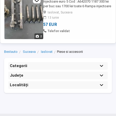
Injectoare euro 5 Cod : A642070 1187 300 lei
per buc sau 1700 lei toate 6 Rampa injectoare
stanga Cod : A6420703395/001 400 lei Rampa
Iaslovat, Suceava
injectoare dreapta Cod : A6420703095/001
13 iunie
400 lei Pompa de inalta presiune Cod :
57 EUR
A6420700801 550 Lei Compatibilitate cu
majoritatea ...
Telefon validat
2
Bestauto
Suceava
Iaslovat
Piese si accesorii
Categorii
Județe
Localități