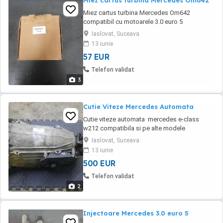
Miez cartus turbina Mercedes Om642
Miez cartus turbina Mercedes Om642
compatibil cu motoarele 3.0 euro 5
Iaslovat, Suceava
13 iunie
57 EUR
Telefon validat
3
Cutie Viteze Mercedes Automata
Cutie viteze automata mercedes e-class
w212 compatibila si pe alte modele
COD 2212710701 Inainte cu 6 luni sa fie
Iaslovat, Suceava
demontata sau schimbat filtru si uleiul Cutia
13 iunie
nu smunceste !
500 EUR
Telefon validat
2
Injectoare Mercedes 3.0 euro 5