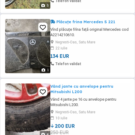
Telefon validat
5
Plăcuțe frina Mercedes S 221
Vînd plăcuțe frîna față original Mercedes cod
A2214210610.
Negresti-Oas, Satu Mare
22 iulie
134 EUR
Telefon validat
1
Vând jante cu anvelope pentru
Mitsubishi L200
Vând 4 jante pe 16 cu anvelope pentru
Mitsubishi L200.
Negresti-Oas, Satu Mare
10 iulie
200 EUR
250 EUR
4