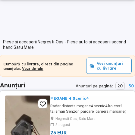
Piese si accesorii Negresti-Oas - Piese auto si accesorii second
hand Satu Mare
Vezi anunțuri
Cumpără cu livrare, direct din pagina
cu livrare
anunțului.
Vezi detalii
Anunțuri
20
50
Anunțuri pe pagină:
MEGANE 4 Scenic4
Radar distanta megane4 scenic4 koleos2
talisman Senzori parcare, camera marsarier,
oglinda, semnalizare oglinda sifer,lampa
Negresti-Oas, Satu Mare
numar, cheie, proiector ceata.
5 august
23 EUR