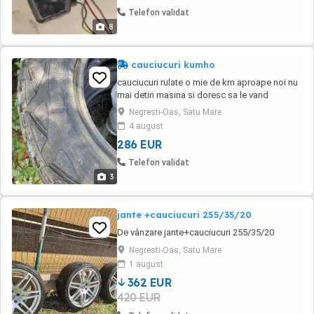
Telefon validat
8
cauciucuri kumho
cauciucuri rulate o mie de km aproape noi nu
mai detin masina si doresc sa le vand
Negresti-Oas, Satu Mare
4 august
286 EUR
Telefon validat
3
jante +cauciucuri 255/35/20
De vânzare jante+cauciucuri 255/35/20
Negresti-Oas, Satu Mare
1 august
362 EUR
420 EUR