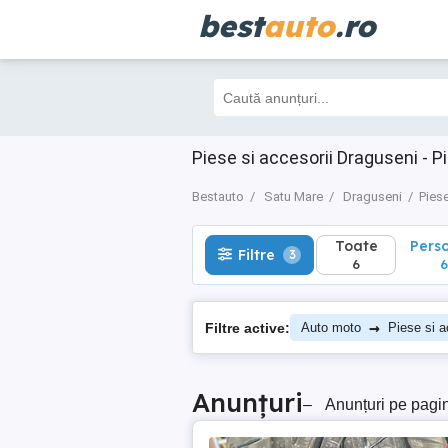
best
auto
.ro
Toate
Perso
Filtre
3
6
6
Piese si accesorii Draguseni - 
Bestauto
Satu Mare
Draguseni
Piese
Toate
Pers
Filtre
3
6
6
→
Filtre active:
Auto moto
Piese si a
Anunțuri
–
Anunțuri pe pagi