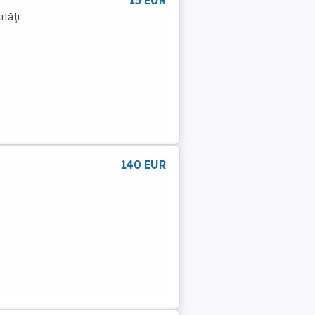
15 EUR
ități
140 EUR