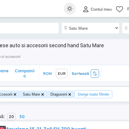
ane
Companii
RON
EUR
Sortează
Contul meu
0
Piese auto si accesorii second hand Satu Mare
 si accesorii
oane
Companii
RON
EUR
Sortează
0
ccesorii
Satu Mare
Draguseni
Șterge toate filtrele
nă:
20
50