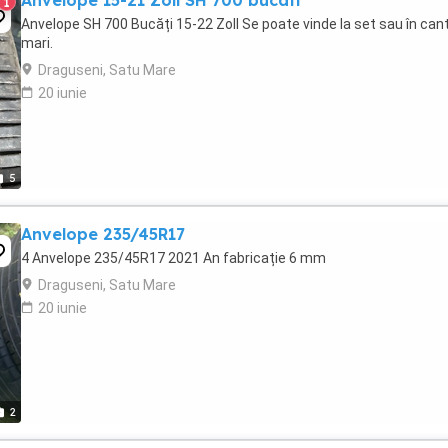
Anvelope 15-21 Zoll SH 700 bucati
1
Anvelope SH 700 Bucăți 15-22 Zoll Se poate vinde la set sau în cant
mari.
Draguseni, Satu Mare
20 iunie
5
Anvelope 235/45R17
4 Anvelope 235/45R17 2021 An fabricație 6 mm
Draguseni, Satu Mare
20 iunie
2