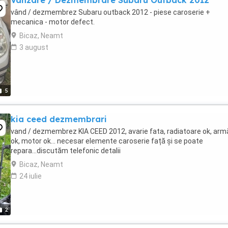
Vanzare / Dezmembrare Subaru Outback 2012
vând / dezmembrez Subaru outback 2012 - piese caroserie +
mecanica - motor defect.
Bicaz, Neamt
3 august
5
kia ceed dezmembrari
vand / dezmembrez KIA CEED 2012, avarie fata, radiatoare ok, arm
ok, motor ok... necesar elemente caroserie față și se poate
repara...discutăm telefonic detalii
Bicaz, Neamt
24 iulie
2