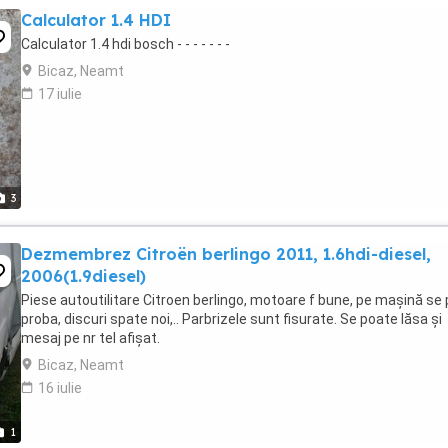
Calculator 1.4 HDI
Calculator 1.4 hdi bosch - - - - - - -
Bicaz, Neamt
17 iulie
3
Dezmembrez Citroën berlingo 2011, 1.6hdi-diesel,
2006(1.9diesel)
Piese autoutilitare Citroen berlingo, motoare f bune, pe mașină se 
proba, discuri spate noi,.. Parbrizele sunt fisurate. Se poate lăsa și
mesaj pe nr tel afișat.
Bicaz, Neamt
16 iulie
1