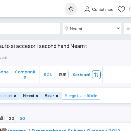
ane
Companii
RON
EUR
Sortează
Contul meu
0
e auto si accesorii second hand Neamt
sorii
oane
Companii
RON
EUR
Sortează
0
ccesorii
Neamt
Bicaz
Șterge toate filtrele
nă:
20
50