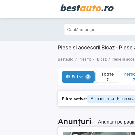
best
auto
.ro
Toate
Perso
Filtre
3
7
7
Piese si accesorii Bicaz - Pies
Bestauto
Neamt
Bicaz
Piese si acce
Toate
Pers
Filtre
3
7
7
→
Filtre active:
Auto moto
Piese si a
Anunțuri
–
Anunțuri pe pagi