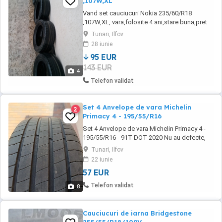
,107W,XL
Vand set cauciucuri Nokia 235/60/R18
,107W,XL, vara,folosite 4 ani,stare buna,pret
set 500 ron ,fix. Nu trimit prin curier,se pot
Tunari, Ilfov
vedea/lua din Tunari,Ilfov.
28 iunie
95 EUR
143 EUR
4
Telefon validat
Set 4 Anvelope de vara Michelin
2
Primacy 4 - 195/55/R16
Set 4 Anvelope de vara Michelin Primacy 4 -
195/55/R16 - 91T DOT 2020 Nu au defecte,
petice sau snururi Se vand doar la set
Tunari, Ilfov
Ridicare din com. Tunari Pretul este pe set 4
22 iunie
bucati.
57 EUR
Telefon validat
8
Cauciucuri de iarna Bridgestone