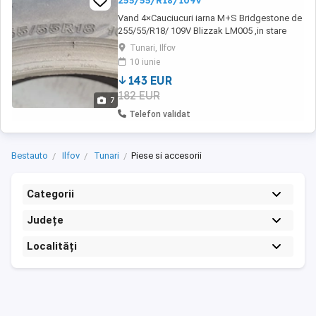
255/55/R18/109V
Vand 4×Cauciucuri iarna M+S Bridgestone de
255/55/R18/ 109V Blizzak LM005 ,in stare
buna,folosite 5 sezoane. Se vand doar 4 ,nu
Tunari, Ilfov
vand la bucata. Pretul este fix si este pentru
10 iunie
toate 4.
143 EUR
182 EUR
7
Telefon validat
Bestauto
Ilfov
Tunari
Piese si accesorii
Categorii
Județe
Localități