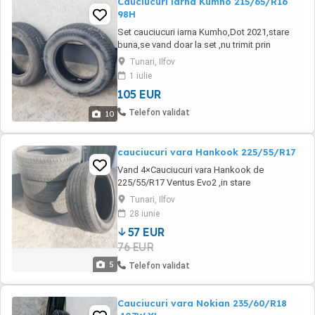
Cauciucuri iarna Kumho 215/65/R16
98H
Set cauciucuri iarna Kumho,Dot 2021,stare
buna,se vand doar la set ,nu trimit prin
curier,pret fix.
Tunari, Ilfov
1 iulie
105 EUR
Telefon validat
10
cauciucuri vara Hankook 225/55/R17
Vand 4×Cauciucuri vara Hankook de
225/55/R17 Ventus Evo2 ,in stare
buna,folosite 4 sezoane. Se vand doar 4 ,nu
Tunari, Ilfov
vand la bucata. Pretul este fix si este pentru
28 iunie
toate 4.
57 EUR
76 EUR
5
Telefon validat
Cauciucuri vara Nokian 235/60/R18