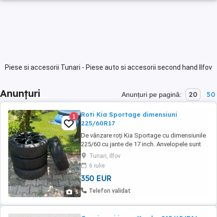
Piese si accesorii Tunari - Piese auto si accesorii second hand Ilfov
Anunțuri
20
50
Anunțuri pe pagină:
Roti Kia Sportage dimensiuni
1
225/60R17
De vânzare roți Kia Sportage cu dimensiunile
225/60 cu jante de 17 inch. Anvelopele sunt
de iarnă. Prețul este uşor negociabil.
Tunari, Ilfov
6 iulie
350 EUR
Telefon validat
5