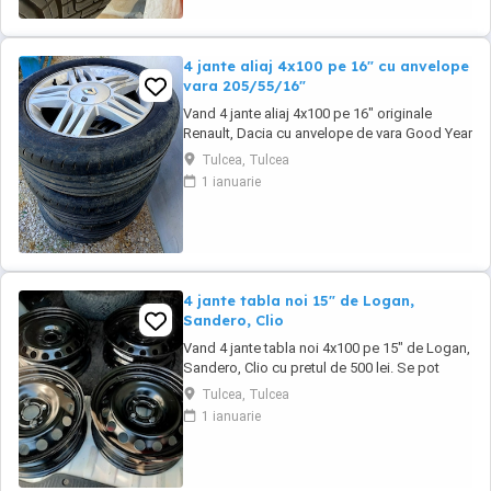
4 jante aliaj 4x100 pe 16" cu anvelope
vara 205/55/16"
Vand 4 jante aliaj 4x100 pe 16" originale
Renault, Dacia cu anvelope de vara Good Year
205/55/16" cu pretul de 1000 lei. Se pot
Tulcea, Tulcea
achizitiona doar din Tulcea, NU se pot trimite
1 ianuarie
prin curier.
4 jante tabla noi 15" de Logan,
Sandero, Clio
Vand 4 jante tabla noi 4x100 pe 15" de Logan,
Sandero, Clio cu pretul de 500 lei. Se pot
achizitiona doar din Tulcea, NU se trimit prin
Tulcea, Tulcea
curier.
1 ianuarie