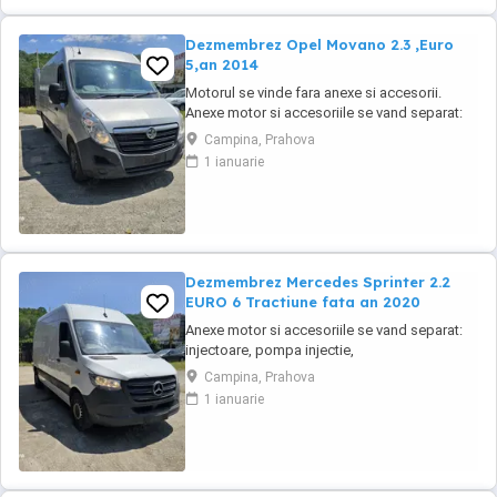
Dezmembrez Opel Movano 2.3 ,Euro
5,an 2014
Motorul se vinde fara anexe si accesorii.
Anexe motor si accesoriile se vand separat:
injectoare, pompa injectie,
Campina, Prahova
inalte,benzina,alternator, electromotor,
1 ianuarie
turbina, compresor clima, cutie de viteze,
planetare, amortizoare, componente
caroserie, componente electrice,
calculatoare, etc.toate la preturi ...
Dezmembrez Mercedes Sprinter 2.2
EURO 6 Tractiune fata an 2020
Anexe motor si accesoriile se vand separat:
injectoare, pompa injectie,
inalte,benzina,alternator, electromotor,
Campina, Prahova
turbina, compresor clima, cutie de viteze,
1 ianuarie
planetare, amortizoare, componente
caroserie, componente electrice,
calculatoare, etc.toate la preturi negociabile
in functie de piese, cu factura ...