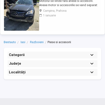
Motorul se vinde fara anexe si accesorii.
Anexe motor si accesoriile se vand separat:
injectoare, pompa injectie,
Campina, Prahova
inalte,benzina,alternator, electromotor,
1 ianuarie
turbina, compresor clima, cutie de viteze,
planetare, amortizoare, componente
caroserie, componente electrice,
calculatoare, etc.toate la preturi ...
Bestauto
Iasi
Razboieni
Piese si accesorii
Categorii
Județe
Localități