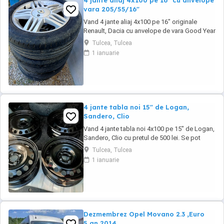
4 jante aliaj 4x100 pe 16" cu anvelope
vara 205/55/16"
Vand 4 jante aliaj 4x100 pe 16" originale
Renault, Dacia cu anvelope de vara Good Year
205/55/16" cu pretul de 1000 lei. Se pot
Tulcea, Tulcea
achizitiona doar din Tulcea, NU se pot trimite
1 ianuarie
prin curier.
4 jante tabla noi 15" de Logan,
Sandero, Clio
Vand 4 jante tabla noi 4x100 pe 15" de Logan,
Sandero, Clio cu pretul de 500 lei. Se pot
achizitiona doar din Tulcea, NU se trimit prin
Tulcea, Tulcea
curier.
1 ianuarie
Dezmembrez Opel Movano 2.3 ,Euro
5,an 2014