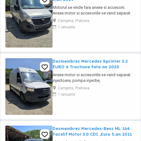
Motorul se vinde fara anexe si accesorii.
Anexe motor si accesoriile se vand separat:
injectoare, pompa injectie,
Campina, Prahova
inalte,benzina,alternator, electromotor,
1 ianuarie
turbina, compresor clima, cutie de viteze,
planetare, amortizoare, componente
caroserie, componente electrice,
calculatoare, etc.toate la preturi ...
Dezmembrez Mercedes Sprinter 2.2
EURO 6 Tractiune fata an 2020
Anexe motor si accesoriile se vand separat:
injectoare, pompa injectie,
inalte,benzina,alternator, electromotor,
Campina, Prahova
turbina, compresor clima, cutie de viteze,
1 ianuarie
planetare, amortizoare, componente
caroserie, componente electrice,
calculatoare, etc.toate la preturi negociabile
in functie de piese, cu factura ...
Dezmembrez Mercedes-Benz ML 164
Facelif Motor 3.0 CDI ,Euro 5,an 2011