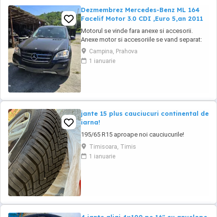
Dezmembrez Mercedes-Benz ML 164
Facelif Motor 3.0 CDI ,Euro 5,an 2011
Motorul se vinde fara anexe si accesorii.
Anexe motor si accesoriile se vand separat:
injectoare, pompa injectie,
Campina, Prahova
inalte,benzina,alternator, electromotor,
1 ianuarie
turbina, compresor clima, cutie de viteze,
planetare, amortizoare, componente
caroserie, componente electrice,
calculatoare, etc.toate la preturi ...
jante 15 plus cauciucuri continental de
iarna!
195/65 R15 aproape noi cauciucurile!
Timisoara, Timis
1 ianuarie