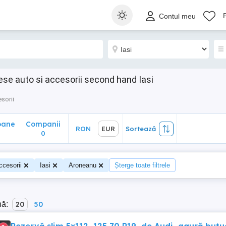
ane
Companii
RON
EUR
Sortează
Contul meu
0
ese auto si accesorii second hand Iasi
esorii
oane
Companii
RON
EUR
Sortează
0
ccesorii
Iasi
Aroneanu
Șterge toate filtrele
nă:
20
50