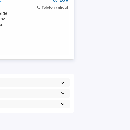
c
67 EUR
Telefon validat
i de
enz.
i.