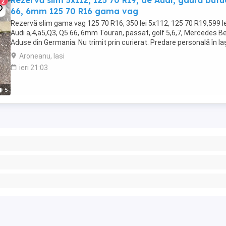
Rezervă slim 5x112, 125 70 R19, de Audi, gaură butu
2
66, 6mm 125 70 R16 gama vag
Rezervă slim gama vag 125 70 R16, 350 lei 5x112, 125 70 R19,599 le
Audi a,4,a5,Q3, Q5 66, 6mm Touran, passat, golf 5,6,7, Mercedes B
Aduse din Germania. Nu trimit prin curierat. Predare personală în Iaș
Aroneanu, Iasi
ieri 21:03
5