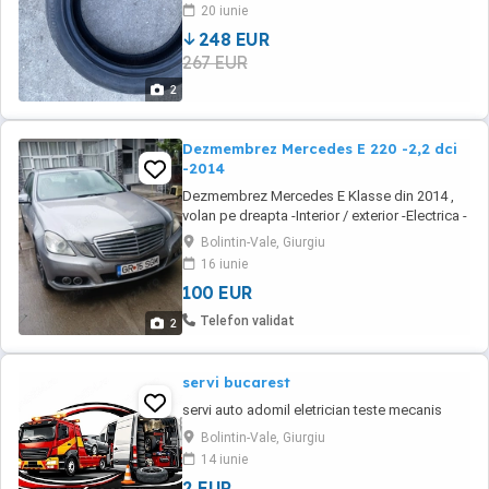
20 iunie
248 EUR
267 EUR
2
Dezmembrez Mercedes E 220 -2,2 dci
-2014
Dezmembrez Mercedes E Klasse din 2014 ,
volan pe dreapta -Interior / exterior -Electrica -
Punte fata / spate Mai multe detalii la telefon
Bolintin-Vale, Giurgiu
0729466432
16 iunie
100 EUR
Telefon validat
2
servi bucarest
servi auto adomil eletrician teste mecanis
Bolintin-Vale, Giurgiu
14 iunie
2 EUR