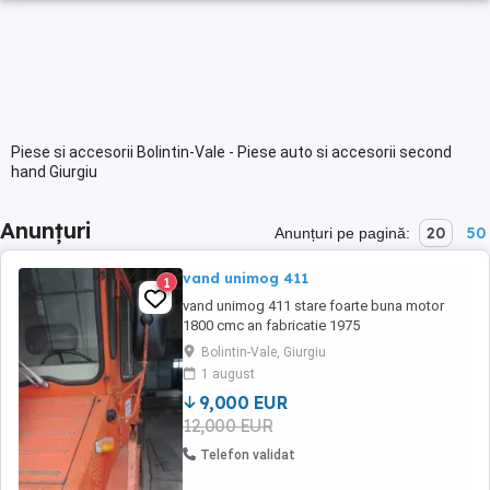
Piese si accesorii Bolintin-Vale - Piese auto si accesorii second
hand Giurgiu
Anunțuri
20
50
Anunțuri pe pagină:
vand unimog 411
1
vand unimog 411 stare foarte buna motor
1800 cmc an fabricatie 1975
Bolintin-Vale, Giurgiu
1 august
9,000 EUR
12,000 EUR
Telefon validat