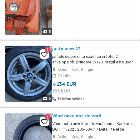
3
jante bmw 17
1
jantele se prezintă exact ca în foto, 2
anvelope ok, prindere 5x120. prețul este ușor
negociabil.
Bolintin-Vale, Giurgiu
28 iulie
134 EUR
153 EUR
6
Telefon validat
Vând anvelope de vară
1
Vând patru anvelope de vară marca Kankook
DOT 11/2025 205/50/R17 Detalii telefon
0728823863
Bolintin-Vale, Giurgiu