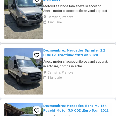
Motorul se vinde fara anexe si accesorii.
Anexe motor si accesoriile se vand separat:
injectoare, pompa injectie,
Campina, Prahova
inalte,benzina,alternator, electromotor,
1 ianuarie
turbina, compresor clima, cutie de viteze,
planetare, amortizoare, componente
caroserie, componente electrice,
calculatoare, etc.toate la preturi ...
Dezmembrez Mercedes Sprinter 2.2
EURO 6 Tractiune fata an 2020
Anexe motor si accesoriile se vand separat:
injectoare, pompa injectie,
inalte,benzina,alternator, electromotor,
Campina, Prahova
turbina, compresor clima, cutie de viteze,
1 ianuarie
planetare, amortizoare, componente
caroserie, componente electrice,
calculatoare, etc.toate la preturi negociabile
in functie de piese, cu factura ...
Dezmembrez Mercedes-Benz ML 164
Facelif Motor 3.0 CDI ,Euro 5,an 2011