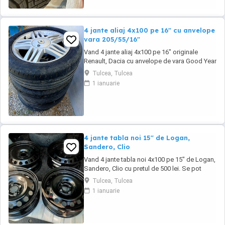
4 jante aliaj 4x100 pe 16" cu anvelope
vara 205/55/16"
Vand 4 jante aliaj 4x100 pe 16" originale
Renault, Dacia cu anvelope de vara Good Year
205/55/16" cu pretul de 1000 lei. Se pot
Tulcea, Tulcea
achizitiona doar din Tulcea, NU se pot trimite
1 ianuarie
prin curier.
4 jante tabla noi 15" de Logan,
Sandero, Clio
Vand 4 jante tabla noi 4x100 pe 15" de Logan,
Sandero, Clio cu pretul de 500 lei. Se pot
achizitiona doar din Tulcea, NU se trimit prin
Tulcea, Tulcea
curier.
1 ianuarie