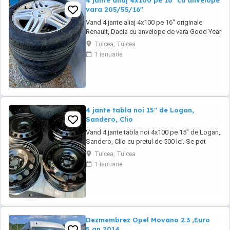
4 jante aliaj 4x100 pe 16" cu anvelope
vara 205/55/16"
Vand 4 jante aliaj 4x100 pe 16" originale
Renault, Dacia cu anvelope de vara Good Year
205/55/16" cu pretul de 1000 lei. Se pot
Tulcea, Tulcea
achizitiona doar din Tulcea, NU se pot trimite
1 ianuarie
prin curier.
4 jante tabla noi 15" de Logan,
Sandero, Clio
Vand 4 jante tabla noi 4x100 pe 15" de Logan,
Sandero, Clio cu pretul de 500 lei. Se pot
achizitiona doar din Tulcea, NU se trimit prin
Tulcea, Tulcea
curier.
1 ianuarie
Dezmembrez Opel Movano 2.3 ,Euro
5,an 2014