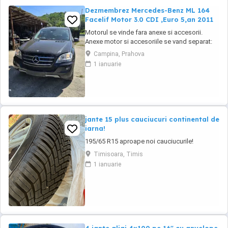
Dezmembrez Mercedes-Benz ML 164
Facelif Motor 3.0 CDI ,Euro 5,an 2011
Motorul se vinde fara anexe si accesorii.
Anexe motor si accesoriile se vand separat:
injectoare, pompa injectie,
Campina, Prahova
inalte,benzina,alternator, electromotor,
1 ianuarie
turbina, compresor clima, cutie de viteze,
planetare, amortizoare, componente
caroserie, componente electrice,
calculatoare, etc.toate la preturi ...
jante 15 plus cauciucuri continental de
iarna!
195/65 R15 aproape noi cauciucurile!
Timisoara, Timis
1 ianuarie