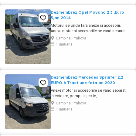
Dezmembrez Opel Movano 2.3 ,Euro
5,an 2014
Motorul se vinde fara anexe si accesorii.
Anexe motor si accesoriile se vand separat:
injectoare, pompa injectie,
Campina, Prahova
inalte,benzina,alternator, electromotor,
1 ianuarie
turbina, compresor clima, cutie de viteze,
planetare, amortizoare, componente
caroserie, componente electrice,
calculatoare, etc.toate la preturi ...
Dezmembrez Mercedes Sprinter 2.2
EURO 6 Tractiune fata an 2020
Anexe motor si accesoriile se vand separat:
injectoare, pompa injectie,
inalte,benzina,alternator, electromotor,
Campina, Prahova
turbina, compresor clima, cutie de viteze,
1 ianuarie
planetare, amortizoare, componente
caroserie, componente electrice,
calculatoare, etc.toate la preturi negociabile
in functie de piese, cu factura ...