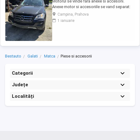
Motorul se vinde fara anexe si accesorii.
Anexe motor si accesoriile se vand separat:
injectoare, pompa injectie,
Campina, Prahova
inalte,benzina,alternator, electromotor,
1 ianuarie
turbina, compresor clima, cutie de viteze,
planetare, amortizoare, componente
caroserie, componente electrice,
calculatoare, etc.toate la preturi ...
Bestauto
Galati
Matca
Piese si accesorii
Categorii
Județe
Localități