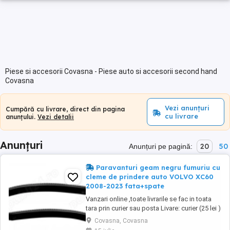
Piese si accesorii Covasna - Piese auto si accesorii second hand
Covasna
Vezi anunțuri
Cumpără cu livrare, direct din pagina
cu livrare
anunțului.
Vezi detalii
Anunțuri
20
50
Anunțuri pe pagină:
Paravanturi geam negru fumuriu cu
cleme de prindere auto VOLVO XC60
2008-2023 fata+spate
Vanzari online ,toate livrarile se fac in toata
tara prin curier sau posta Livare: curier (25 lei )
2-4 zile lucratoare in aria curierului posta 22 lei
Covasna, Covasna
,3-5 zile lucratoare Paravanturi geam negru