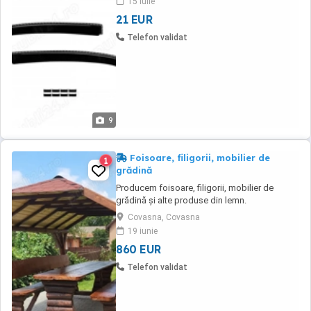
15 iulie
fumuriu cu cleme de prindere auto VOLVO
21 EUR
XC60 2008-2023 fata+spate - 110 lei/set Mai
avem pe stoc ptr ...
Telefon validat
9
Foisoare, filigorii, mobilier de
1
grădină
Producem foisoare, filigorii, mobilier de
grădină și alte produse din lemn.
Covasna, Covasna
19 iunie
860 EUR
Telefon validat