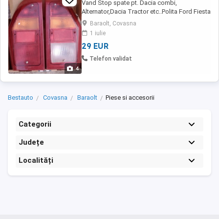
Vand Stop spate pt. Dacia combi,
Alternator,Dacia Tractor etc..Polita Ford Fiesta
cu 2 usa /2007
Baraolt, Covasna
1 iulie
29 EUR
Telefon validat
4
Bestauto
Covasna
Baraolt
Piese si accesorii
Categorii
Județe
Localități