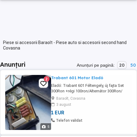
Piese si accesorii Baraolt - Piese auto si accesorii second hand
Covasna
Anunțuri
20
50
Anunțuri pe pagină:
Trabant 601 Motor Eladó
2
Eladó: Trabant 601 Féltengely, új fajta Set
300Ron +régi 100ron/Alternátor 300Ron/
Karburátor ,öniditó,Első lámpa set, Elsö fék
Baraolt, Covasna
pompa kicsike, Elektromos gyújtás, 450Ron/
3 august
stb! Minden kitűnö álapotba van!
1 EUR
Telefon validat
5