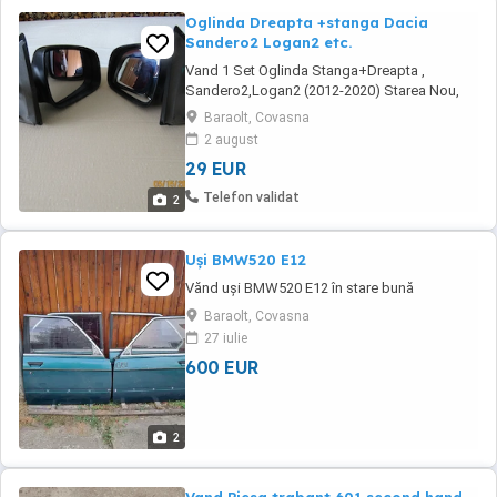
Oglinda Dreapta +stanga Dacia
Sandero2 Logan2 etc.
Vand 1 Set Oglinda Stanga+Dreapta ,
Sandero2,Logan2 (2012-2020) Starea Nou,
Nefolosit!
Baraolt, Covasna
2 august
29 EUR
Telefon validat
2
Uși BMW520 E12
Vănd uși BMW520 E12 în stare bună
Baraolt, Covasna
27 iulie
600 EUR
2