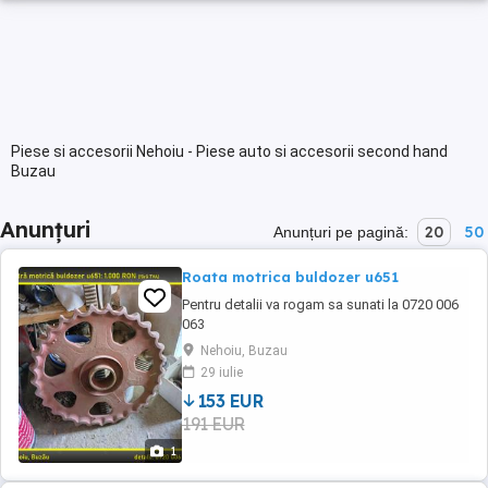
Piese si accesorii Nehoiu - Piese auto si accesorii second hand
Buzau
Anunțuri
20
50
Anunțuri pe pagină:
Roata motrica buldozer u651
Pentru detalii va rogam sa sunati la 0720 006
063
Nehoiu, Buzau
29 iulie
153 EUR
191 EUR
1