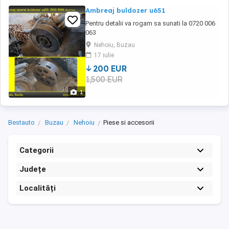
Ambreaj buldozer u651
Pentru detalii va rogam sa sunati la 0720 006
063
Nehoiu, Buzau
17 iulie
200 EUR
1,500 EUR
1
Bestauto
Buzau
Nehoiu
Piese si accesorii
Categorii
Județe
Localități