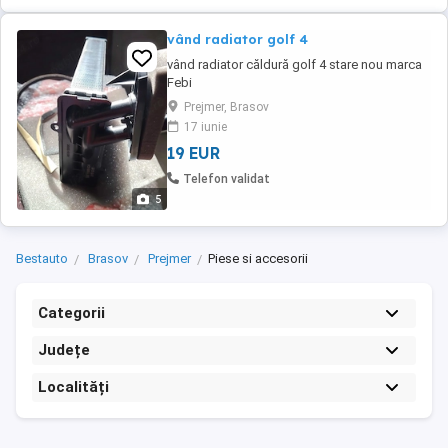
vând radiator golf 4
vând radiator căldură golf 4 stare nou marca
Febi
Prejmer, Brasov
17 iunie
19 EUR
Telefon validat
5
Bestauto
Brasov
Prejmer
Piese si accesorii
Categorii
Județe
Localități