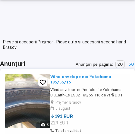
Piese si accesorii Prejmer - Piese auto si accesorii second hand
Brasov
Anunțuri
20
50
Anunțuri pe pagină:
Vând anvelope noi Yokohama
185/55/16
Vând anvelope noi/nefolosite Yokohama
BluEarth-Es ES32 185/55 R16 de vară DOT
09/25 . Anvelopele sunt date jos de pe o
Prejmer, Brasov
mașină nouă. Au fost rulate de la
5 august
reprezentanță pana acasă. Pe lângă anvelope
191 EUR
se da si un set complet de senzori de
229 EUR
presiune pneu. Mai multe detalii la telefon
5
Telefon validat