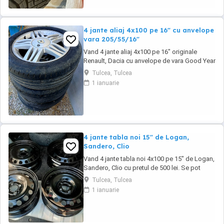
4 jante aliaj 4x100 pe 16" cu anvelope
vara 205/55/16"
Vand 4 jante aliaj 4x100 pe 16" originale
Renault, Dacia cu anvelope de vara Good Year
205/55/16" cu pretul de 1000 lei. Se pot
Tulcea, Tulcea
achizitiona doar din Tulcea, NU se pot trimite
1 ianuarie
prin curier.
4 jante tabla noi 15" de Logan,
Sandero, Clio
Vand 4 jante tabla noi 4x100 pe 15" de Logan,
Sandero, Clio cu pretul de 500 lei. Se pot
achizitiona doar din Tulcea, NU se trimit prin
Tulcea, Tulcea
curier.
1 ianuarie