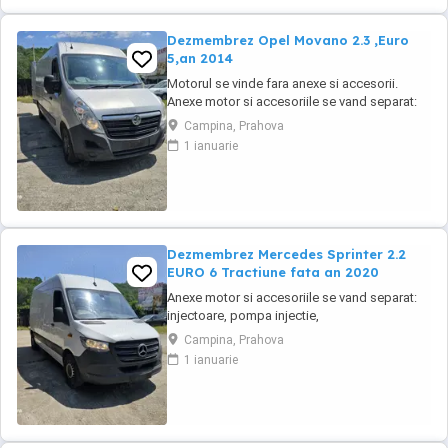
Dezmembrez Opel Movano 2.3 ,Euro
5,an 2014
Motorul se vinde fara anexe si accesorii.
Anexe motor si accesoriile se vand separat:
injectoare, pompa injectie,
Campina, Prahova
inalte,benzina,alternator, electromotor,
1 ianuarie
turbina, compresor clima, cutie de viteze,
planetare, amortizoare, componente
caroserie, componente electrice,
calculatoare, etc.toate la preturi ...
Dezmembrez Mercedes Sprinter 2.2
EURO 6 Tractiune fata an 2020
Anexe motor si accesoriile se vand separat:
injectoare, pompa injectie,
inalte,benzina,alternator, electromotor,
Campina, Prahova
turbina, compresor clima, cutie de viteze,
1 ianuarie
planetare, amortizoare, componente
caroserie, componente electrice,
calculatoare, etc.toate la preturi negociabile
in functie de piese, cu factura ...