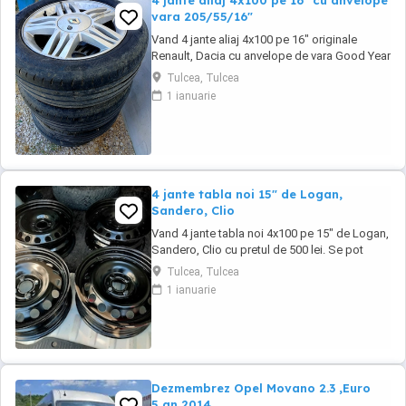
4 jante aliaj 4x100 pe 16" cu anvelope
vara 205/55/16"
Vand 4 jante aliaj 4x100 pe 16" originale
Renault, Dacia cu anvelope de vara Good Year
205/55/16" cu pretul de 1000 lei. Se pot
Tulcea, Tulcea
achizitiona doar din Tulcea, NU se pot trimite
1 ianuarie
prin curier.
4 jante tabla noi 15" de Logan,
Sandero, Clio
Vand 4 jante tabla noi 4x100 pe 15" de Logan,
Sandero, Clio cu pretul de 500 lei. Se pot
achizitiona doar din Tulcea, NU se trimit prin
Tulcea, Tulcea
curier.
1 ianuarie
Dezmembrez Opel Movano 2.3 ,Euro
5,an 2014