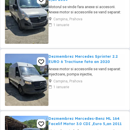
Motorul se vinde fara anexe si accesorii.
Anexe motor si accesoriile se vand separat:
injectoare, pompa injectie,
Campina, Prahova
inalte,benzina,alternator, electromotor,
1 ianuarie
turbina, compresor clima, cutie de viteze,
planetare, amortizoare, componente
caroserie, componente electrice,
calculatoare, etc.toate la preturi ...
Dezmembrez Mercedes Sprinter 2.2
EURO 6 Tractiune fata an 2020
Anexe motor si accesoriile se vand separat:
injectoare, pompa injectie,
inalte,benzina,alternator, electromotor,
Campina, Prahova
turbina, compresor clima, cutie de viteze,
1 ianuarie
planetare, amortizoare, componente
caroserie, componente electrice,
calculatoare, etc.toate la preturi negociabile
in functie de piese, cu factura ...
Dezmembrez Mercedes-Benz ML 164
Facelif Motor 3.0 CDI ,Euro 5,an 2011