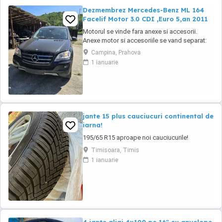
Dezmembrez Mercedes-Benz ML 164
Facelif Motor 3.0 CDI ,Euro 5,an 2011
Motorul se vinde fara anexe si accesorii.
Anexe motor si accesoriile se vand separat:
injectoare, pompa injectie,
Campina, Prahova
inalte,benzina,alternator, electromotor,
1 ianuarie
turbina, compresor clima, cutie de viteze,
planetare, amortizoare, componente
caroserie, componente electrice,
calculatoare, etc.toate la preturi ...
jante 15 plus cauciucuri continental de
iarna!
195/65 R15 aproape noi cauciucurile!
Timisoara, Timis
1 ianuarie