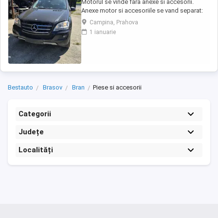
Motorul se vinde fara anexe si accesorii.
Anexe motor si accesoriile se vand separat:
injectoare, pompa injectie,
Campina, Prahova
inalte,benzina,alternator, electromotor,
1 ianuarie
turbina, compresor clima, cutie de viteze,
planetare, amortizoare, componente
caroserie, componente electrice,
calculatoare, etc.toate la preturi ...
Bestauto
Brasov
Bran
Piese si accesorii
Categorii
Județe
Localități