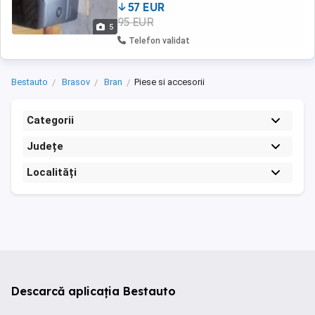
57 EUR
95 EUR
5
Telefon validat
Bestauto
Brasov
Bran
Piese si accesorii
Categorii
Județe
Localități
Descarcă aplicația Bestauto