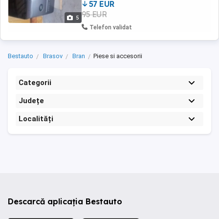
57 EUR
95 EUR
5
Telefon validat
Bestauto
Brasov
Bran
Piese si accesorii
Categorii
Județe
Localități
Descarcă aplicația Bestauto