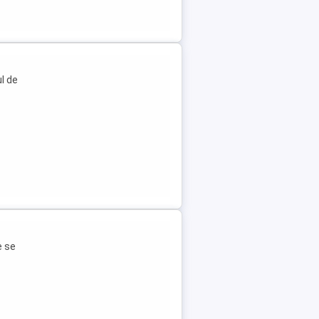
l de
e se