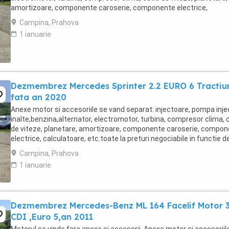
amortizoare, componente caroserie, componente electrice,
calculatoare, etc.toate la preturi ...
Campina, Prahova
1 ianuarie
Dezmembrez Mercedes Sprinter 2.2 EURO 6 Tractiu
fata an 2020
Anexe motor si accesoriile se vand separat: injectoare, pompa injec
inalte,benzina,alternator, electromotor, turbina, compresor clima, 
de viteze, planetare, amortizoare, componente caroserie, compo
electrice, calculatoare, etc.toate la preturi negociabile in functie d
piese, cu factura ...
Campina, Prahova
1 ianuarie
Dezmembrez Mercedes-Benz ML 164 Facelif Motor 3
CDI ,Euro 5,an 2011