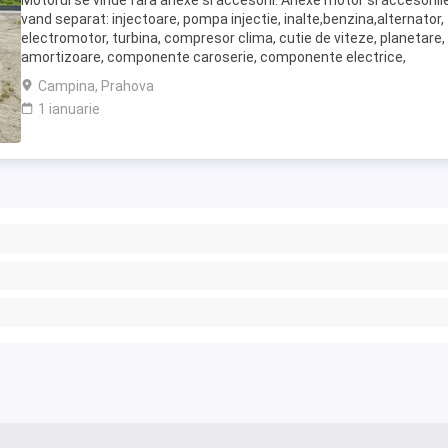
Motorul se vinde fara anexe si accesorii. Anexe motor si accesoriil
vand separat: injectoare, pompa injectie, inalte,benzina,alternator,
electromotor, turbina, compresor clima, cutie de viteze, planetare,
amortizoare, componente caroserie, componente electrice,
calculatoare, etc.toate la preturi ...
Campina, Prahova
1 ianuarie