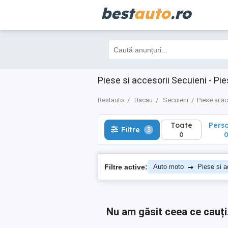
best
auto
.ro
Toate
Perso
Filtre
3
0
0
Piese si accesorii Secuieni - P
Bestauto
Bacau
Secuieni
Piese si a
Toate
Pers
Filtre
3
0
→
Filtre active:
Auto moto
Piese si a
Nu am găsit ceea ce cauți