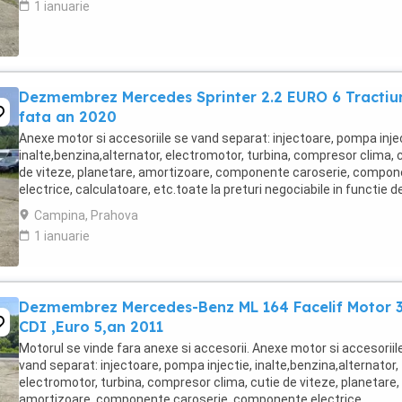
1 ianuarie
Dezmembrez Mercedes Sprinter 2.2 EURO 6 Tractiu
fata an 2020
Anexe motor si accesoriile se vand separat: injectoare, pompa injec
inalte,benzina,alternator, electromotor, turbina, compresor clima, 
de viteze, planetare, amortizoare, componente caroserie, compo
electrice, calculatoare, etc.toate la preturi negociabile in functie d
piese, cu factura ...
Campina, Prahova
1 ianuarie
Dezmembrez Mercedes-Benz ML 164 Facelif Motor 3
CDI ,Euro 5,an 2011
Motorul se vinde fara anexe si accesorii. Anexe motor si accesoriil
vand separat: injectoare, pompa injectie, inalte,benzina,alternator,
electromotor, turbina, compresor clima, cutie de viteze, planetare,
amortizoare, componente caroserie, componente electrice,