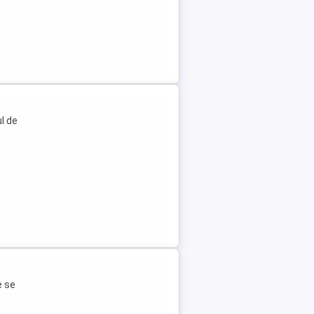
l de
e se