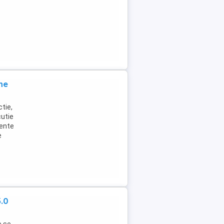
ne
tie,
cutie
nente
e
.0