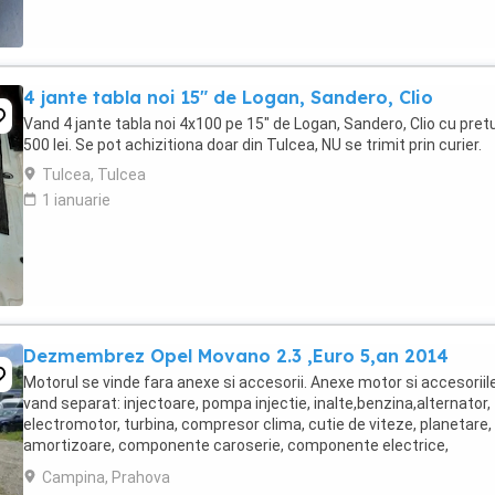
4 jante tabla noi 15" de Logan, Sandero, Clio
Vand 4 jante tabla noi 4x100 pe 15" de Logan, Sandero, Clio cu pretu
500 lei. Se pot achizitiona doar din Tulcea, NU se trimit prin curier.
Tulcea, Tulcea
1 ianuarie
Dezmembrez Opel Movano 2.3 ,Euro 5,an 2014
Motorul se vinde fara anexe si accesorii. Anexe motor si accesoriil
vand separat: injectoare, pompa injectie, inalte,benzina,alternator,
electromotor, turbina, compresor clima, cutie de viteze, planetare,
amortizoare, componente caroserie, componente electrice,
calculatoare, etc.toate la preturi ...
Campina, Prahova