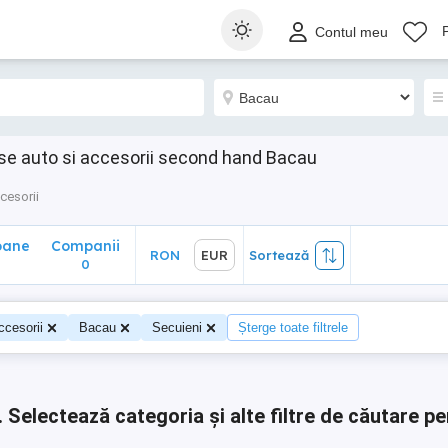
ane
Companii
RON
EUR
Sortează
Contul meu
0
iese auto si accesorii second hand Bacau
ccesorii
oane
Companii
RON
EUR
Sortează
0
0
ccesorii
Bacau
Secuieni
Șterge toate filtrele
.
Selectează categoria și alte filtre de căutare pe