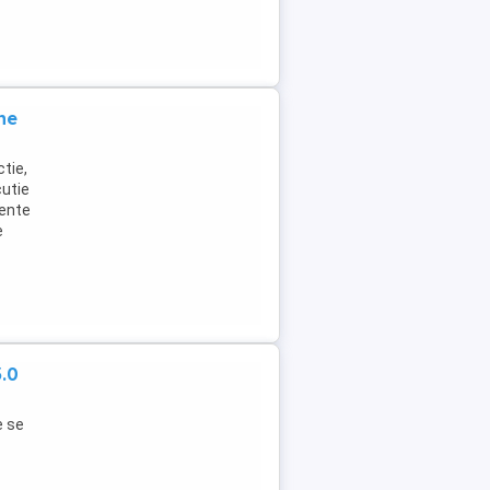
ne
tie,
cutie
nente
e
.0
e se