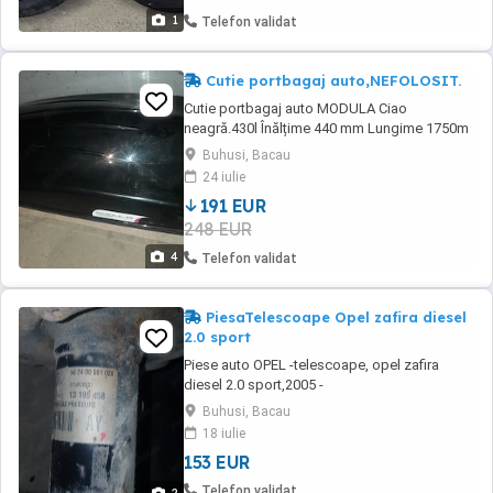
1
Telefon validat
Cutie portbagaj auto,NEFOLOSIT.
Cutie portbagaj auto MODULA Ciao
neagră.430l Înălțime 440 mm Lungime 1750m
Lățime 800 mm Capacitate 75 kg
Buhusi, Bacau
24 iulie
191 EUR
248 EUR
4
Telefon validat
PiesaTelescoape Opel zafira diesel
2.0 sport
Piese auto OPEL -telescoape, opel zafira
diesel 2.0 sport,2005 -
Buhusi, Bacau
18 iulie
153 EUR
Telefon validat