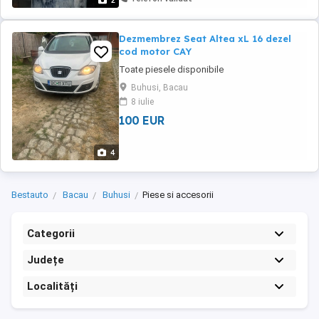
2
Dezmembrez Seat Altea xL 16 dezel
cod motor CAY
Toate piesele disponibile
Buhusi, Bacau
8 iulie
100 EUR
4
Bestauto
Bacau
Buhusi
Piese si accesorii
Categorii
Județe
Localități