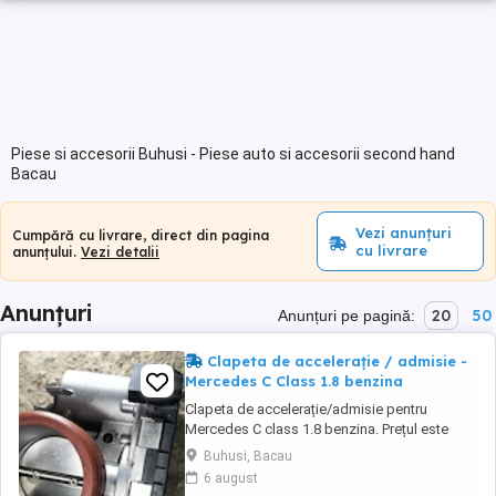
Piese si accesorii Buhusi - Piese auto si accesorii second hand
Bacau
Vezi anunțuri
Cumpără cu livrare, direct din pagina
cu livrare
anunțului.
Vezi detalii
Anunțuri
20
50
Anunțuri pe pagină:
Clapeta de accelerație / admisie -
Mercedes C Class 1.8 benzina
Clapeta de accelerație/admisie pentru
Mercedes C class 1.8 benzina. Prețul este
negociabil. Rog seriozitate Dețin 2 clapete de
Buhusi, Bacau
accelerație ! Se pot da și separat
6 august