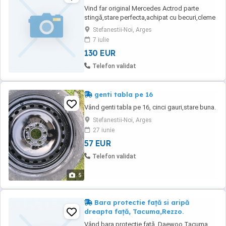
Vind far original Mercedes Actrod parte
stingă,stare perfecta,achipat cu becuri,cleme
intacte ,plexiglas nematuit și fără fisuri.
Stefanestii-Noi, Arges
7 iulie
130 EUR
Telefon validat
genti tabla pe 16
Vând genti tabla pe 16, cinci gauri,stare buna.
Stefanestii-Noi, Arges
27 iunie
57 EUR
Telefon validat
5
Bara protectie față si aripă
dreapta față, Tacuma,Rezzo.
Vând bara protecție față, Daewoo Tacuma,