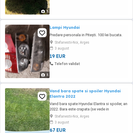
3
Lampi Hyundai
Predare personala in Pitești. 100 lei bucata.
Stefanestii-Noi, Arges
3 august
19 EUR
Telefon validat
3
Vand bara spate si spoiler Hyundai
Elantra 2022
Vand bara spate Hyundai Elantra si spoiler, an
2022. Bara este crapata (se vede in
fotografii). Toate prinderile sunt intacte.
Stefanestii-Noi, Arges
Predare personala in Pitesti. Pret, usor
3 august
negociabil, 350 lei pentru ambele.
67 EUR