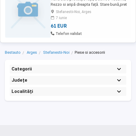
Rezzo si aripă dreapta față. Stare bună,pret
negociabil.
Stefanestii-Noi, Arges
7 iunie
61 EUR
Telefon validat
Bestauto
Arges
Stefanestii-Noi
Piese si accesorii
Categorii
Județe
Localități