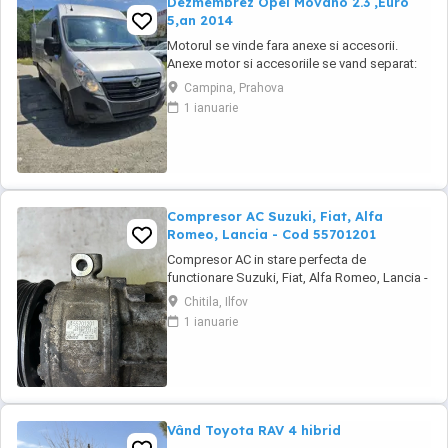
Dezmembrez Opel Movano 2.3 ,Euro
5,an 2014
Motorul se vinde fara anexe si accesorii.
Anexe motor si accesoriile se vand separat:
injectoare, pompa injectie,
Campina, Prahova
inalte,benzina,alternator, electromotor,
1 ianuarie
turbina, compresor clima, cutie de viteze,
planetare, amortizoare, componente
caroserie, componente electrice,
calculatoare, etc.toate la preturi ...
Compresor AC Suzuki, Fiat, Alfa
Romeo, Lancia - Cod 55701201
Compresor AC in stare perfecta de
functionare Suzuki, Fiat, Alfa Romeo, Lancia -
Cod 55701201 Fiat: Bravo II (2007 - 2014) –
Chitila, Ilfov
motorizări 1.6 D Multijet, 1.9 D Multijet. Grande
1 ianuarie
Punto / Punto Evo (2005 - 2012) – motorizări
1.6 D Multijet, 1.9 D Multijet. Sedici (2006 -
2014) – motorizări 1.9 D Multijet, ...
Vând Toyota RAV 4 hibrid