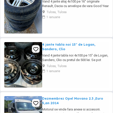
Vand 4 jante aliaj 4x100 pe 16" originale
Renault, Dacia cu anvelope de vara Good Year
205/55/16" cu pretul de 1000 lei. Se pot
Tulcea, Tulcea
achizitiona doar din Tulcea, NU se pot trimite
1 ianuarie
prin curier.
4 jante tabla noi 15" de Logan,
Sandero, Clio
Vand 4 jante tabla noi 4x100 pe 15" de Logan,
Sandero, Clio cu pretul de 500 lei. Se pot
achizitiona doar din Tulcea, NU se trimit prin
Tulcea, Tulcea
curier.
1 ianuarie
Dezmembrez Opel Movano 2.3 ,Euro
5,an 2014
Motorul se vinde fara anexe si accesorii.