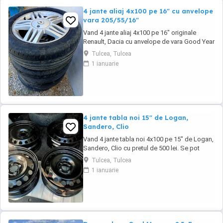
4 jante aliaj 4x100 pe 16" cu anvelope
vara 205/55/16"
Vand 4 jante aliaj 4x100 pe 16" originale
Renault, Dacia cu anvelope de vara Good Year
205/55/16" cu pretul de 1000 lei. Se pot
Tulcea, Tulcea
achizitiona doar din Tulcea, NU se pot trimite
1 ianuarie
prin curier.
4 jante tabla noi 15" de Logan,
Sandero, Clio
Vand 4 jante tabla noi 4x100 pe 15" de Logan,
Sandero, Clio cu pretul de 500 lei. Se pot
achizitiona doar din Tulcea, NU se trimit prin
Tulcea, Tulcea
curier.
1 ianuarie