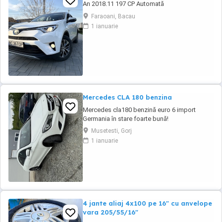
An 2018.11 197 CP Automată
Faraoani, Bacau
1 ianuarie
Mercedes CLA 180 benzina
Mercedes cla180 benzină euro 6 import
Germania în stare foarte bună!
Musetesti, Gorj
1 ianuarie
4 jante aliaj 4x100 pe 16" cu anvelope
vara 205/55/16"