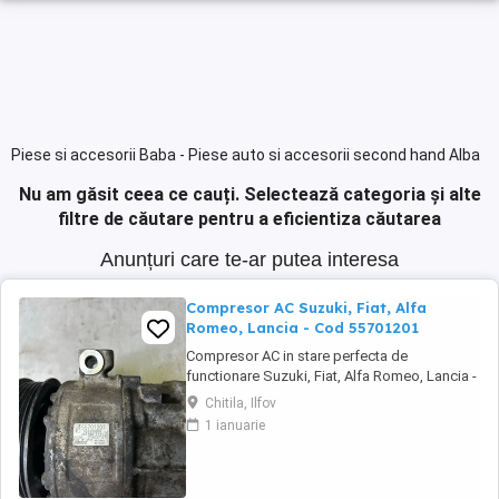
Piese si accesorii Baba - Piese auto si accesorii second hand Alba
Nu am găsit ceea ce cauți.
Selectează categoria și alte
filtre de căutare pentru a eficientiza căutarea
Anunțuri care te-ar putea interesa
Compresor AC Suzuki, Fiat, Alfa
Romeo, Lancia - Cod 55701201
Compresor AC in stare perfecta de
functionare Suzuki, Fiat, Alfa Romeo, Lancia -
Cod 55701201 Fiat: Bravo II (2007 - 2014) –
Chitila, Ilfov
motorizări 1.6 D Multijet, 1.9 D Multijet. Grande
1 ianuarie
Punto / Punto Evo (2005 - 2012) – motorizări
1.6 D Multijet, 1.9 D Multijet. Sedici (2006 -
2014) – motorizări 1.9 D Multijet, ...