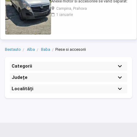
Anexe motor si accesoriile se vand separat:
injectoare, pompa injectie,
Campina, Prahova
inalte,benzina,alternator, electromotor,
1 ianuarie
turbina, compresor clima, cutie de viteze,
planetare, amortizoare, componente
caroserie, componente electrice,
calculatoare, etc.toate la preturi ...
Bestauto
Alba
Baba
Piese si accesorii
Categorii
Județe
Localități