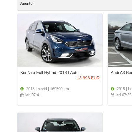
Anunturi
Kia Niro Full Hybrid 2018 I Automata I Garantie 12 Luni I Rate Auto Avantajoase
Audi A3 Benzina Euro 6 I An 2
13 998
EUR
2018 | hibrid | 169500 km
2015 | be
ieri 07:41
ieri 07:35