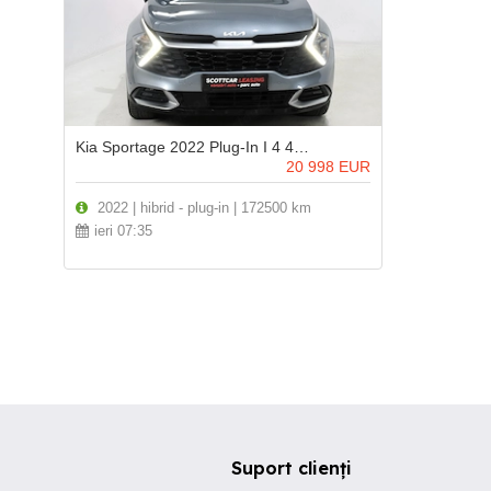
Kia Sportage 2022 Plug-In I 4 4 I Automat I Full Led I Navi I Bord Digital
20 998
EUR
2022 | hibrid - plug-in | 172500 km
ieri 07:35
Suport clienți