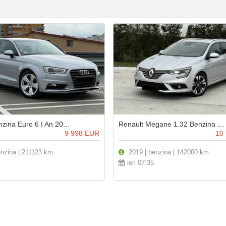
015 I Bi-Xenon I Navi I Scaune Incalzite I Carte RAR Inclusa
Renault Megane 1.32 Benzina 140Cp Automata I Echipare INTENS I Full LED I Navi Mare
9 998
EUR
10
nzina | 211123 km
2019 | benzina | 142000 km
ieri 07:35