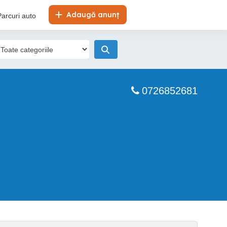
Adaugă anunț
Parcuri auto
0726852681