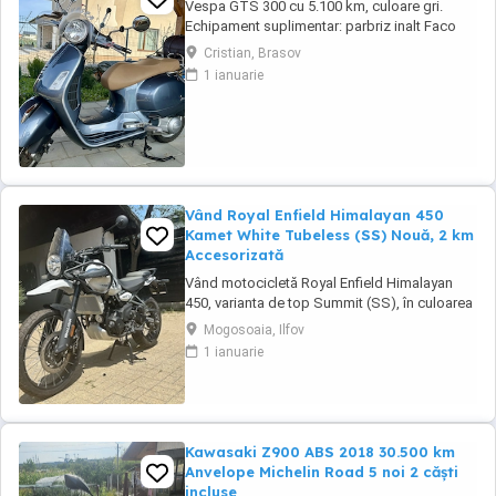
Vespa GTS 300 cu 5.100 km, culoare gri.
Echipament suplimentar: parbriz inalt Faco
(montat 2026), geanta portbagaj Classic;
Cristian, Brasov
prelungitor scarite pasager; suspensie fata
1 ianuarie
Bitubo si frane fata spate Frando; incarcare
USB. Baterie an 2026, ultima revizie - martie
2026. Anvelope 2024. Itp valabil pana in ...
Vând Royal Enfield Himalayan 450
Kamet White Tubeless (SS) Nouă, 2 km
Accesorizată
Vând motocicletă Royal Enfield Himalayan
450, varianta de top Summit (SS), în culoarea
Kamet White, dotată din fabrică cu jante
Mogosoaia, Ilfov
Tubeless. Motocicleta este practic nouă,
1 ianuarie
neutilizată (2 km). A fost fabricată în
octombrie 2024 și achiziționată din
reprezentanță în aprilie 2025. Se află în stare
absolut ...
Kawasaki Z900 ABS 2018 30.500 km
Anvelope Michelin Road 5 noi 2 căști
incluse