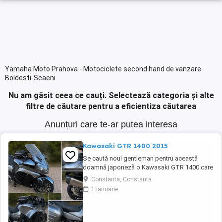
Yamaha Moto Prahova - Motociclete second hand de vanzare
Boldesti-Scaeni
Nu am găsit ceea ce cauți.
Selectează categoria și alte
filtre de căutare pentru a eficientiza căutarea
Anunțuri care te-ar putea interesa
Kawasaki GTR 1400 2015
Se caută noul gentleman pentru această
doamnă japoneză o Kawasaki GTR 1400 care
încă întoarce priviri și iubește kilometrii. A fost
Constanta, Constanta
răsfățată, întreținută la timp și tratată cu
1 ianuarie
respect. O dau doar cuiva care va avea grijă
de ea așa cum am făcut-o și eu. Restul îl va
convinge ea la prima cheie. Vă ...