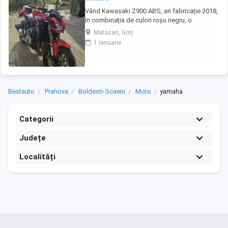
Vând Kawasaki Z900 ABS, an fabricație 2018,
în combinația de culori roșu negru, o
configurație foarte frumoasă și mai rar
Matasari, Gorj
întâlnită. Motocicleta are aproximativ 30.500
1 ianuarie
km și se prezintă foarte bine. Este echipată
cu anvelope Michelin Road 5 noi, care au rulat
mai puțin de 100 km. RAR efectuat recent, ...
Bestauto
Prahova
Boldesti-Scaeni
Moto
yamaha
Categorii
Județe
Localități