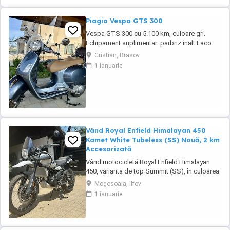
Piagio Vespa GTS 300
Vespa GTS 300 cu 5.100 km, culoare gri.
Echipament suplimentar: parbriz inalt Faco
(montat 2026), geanta portbagaj Classic;
Cristian, Brasov
prelungitor scarite pasager; suspensie fata
1 ianuarie
Bitubo si frane fata spate Frando; incarcare
USB. Baterie an 2026, ultima revizie - martie
2026. Anvelope 2024. Itp valabil pana in ...
Vând Royal Enfield Himalayan 450
Kamet White Tubeless (SS) Nouă, 2 km
Accesorizată
Vând motocicletă Royal Enfield Himalayan
450, varianta de top Summit (SS), în culoarea
Kamet White, dotată din fabrică cu jante
Mogosoaia, Ilfov
Tubeless. Motocicleta este practic nouă,
1 ianuarie
neutilizată (2 km). A fost fabricată în
octombrie 2024 și achiziționată din
reprezentanță în aprilie 2025. Se află în stare
absolut ...