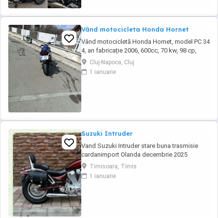
Vând motocicleta Honda Hornet
Vând motocicletă Honda Hornet, model PC 34
4, an fabricație 2006, 600cc, 70 kw, 98 cp,
inspecție tehnică valabilă până în august 2027
Cluj-Napoca, Cluj
. Preț 1900 euro
1 ianuarie
Suzuki Intruder
Vand Suzuki Intruder stare buna trasmisie
cardanimport Olanda decembrie 2025
inmatriculat RO IN FEBRUARIE Nu raspund la
Timisoara, Timis
mesaje.Schimb cu ATV plus sau minus
1 ianuarie
diferenta