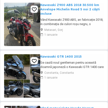
Kawasaki Z900 ABS 2018 30.500 km
Anvelope Michelin Road 5 noi 2 căști
incluse
Vând Kawasaki Z900 ABS, an fabricație 2018,
în combinația de culori roșu negru, o
configurație foarte frumoasă și mai rar
Matasari, Gorj
întâlnită. Motocicleta are aproximativ 30.500
1 ianuarie
km și se prezintă foarte bine. Este echipată
cu anvelope Michelin Road 5 noi, care au rulat
mai puțin de 100 km. RAR efectuat recent, ...
Kawasaki GTR 1400 2015
Se caută noul gentleman pentru această
doamnă japoneză o Kawasaki GTR 1400 care
încă întoarce priviri și iubește kilometrii. A fost
Constanta, Constanta
răsfățată, întreținută la timp și tratată cu
1 ianuarie
respect. O dau doar cuiva care va avea grijă
de ea așa cum am făcut-o și eu. Restul îl va
convinge ea la prima cheie. Vă ...