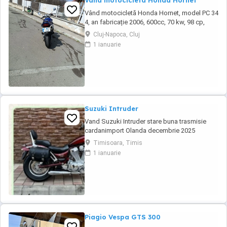
Vând motocicleta Honda Hornet
Vând motocicletă Honda Hornet, model PC 34
4, an fabricație 2006, 600cc, 70 kw, 98 cp,
inspecție tehnică valabilă până în august 2027
Cluj-Napoca, Cluj
. Preț 1900 euro
1 ianuarie
Suzuki Intruder
Vand Suzuki Intruder stare buna trasmisie
cardanimport Olanda decembrie 2025
inmatriculat RO IN FEBRUARIE Nu raspund la
Timisoara, Timis
mesaje.Schimb cu ATV plus sau minus
1 ianuarie
diferenta
Piagio Vespa GTS 300