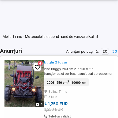
Moto Timis - Motociclete second hand de vanzare Balint
Anunțuri
20
50
Anunțuri pe pagină:
bughi 2 locuri
4
vind Buggy, 250 cm 2 locuri cutie
funcționează perfect ,cauciucuri aproape noi
,revizi la zi ulei filtre,instalația electrica
3
2006 | 250 cm
| 10000 km
funcțională.lumini semnalizari ,pornire dela
cheie ,totul funcțional, se poate inmatricula în
Balint, Timis
România are carte de identitate ,pentru detali
5 iulie
sunați
1,350 EUR
5
1,550 EUR
Telefon validat