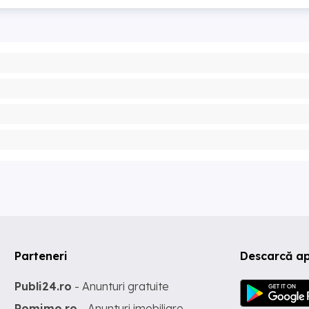
Parteneri
Descarcă ap
Publi24.ro
- Anunturi gratuite
Romimo.ro
- Anunturi imobiliare