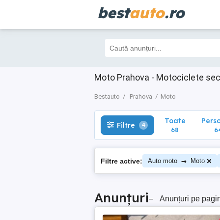
best
auto
.ro
Toate
Perso
Filtre
4
68
64
Moto Prahova - Motociclete se
Bestauto
Prahova
Moto
Toate
Pers
Filtre
4
68
6
→
Filtre active:
Auto moto
Moto
Anunțuri
–
Anunțuri pe pagi