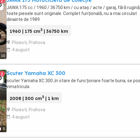
JAWA 175 Motocicletă de colecție
2
JAWA 175 cc / 1960 / 36750 km / cu ataș / acte / garaj, fără rugină
toate piesele sunt originale. Complet funțională, nu a mai circulat
dinainte de 1989.
3
1960 | 175 cm
| 36750 km
Ploiesti, Prahova
4 august
10
Scuter Yamaha XC 300
2
scuter Yamaha XC 300 ,în stare de funcționare foarte buna, se po
inmatricula
3
2008 | 300 cm
| 1 km
Ploiesti, Prahova
4 august
5