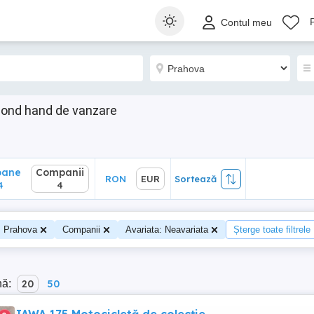
ane
Companii
RON
EUR
Sortează
Contul meu
4
cond hand de vanzare
oane
Companii
RON
EUR
Sortează
4
4
Prahova
Companii
Avariata: Neavariata
Șterge toate filtrele
nă:
20
50