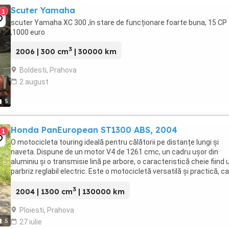
Scuter Yamaha
1
scuter Yamaha XC 300 ,în stare de funcționare foarte buna, 15 CP
,1000 euro
3
2006 | 300 cm
| 30000 km
Boldesti, Prahova
2 august
5
Honda PanEuropean ST1300 ABS, 2004
1
O motocicleta touring ideală pentru călătorii pe distanțe lungi și
naveta. Dispune de un motor V4 de 1261 cmc, un cadru ușor din
aluminiu și o transmisie lină pe arbore, o caracteristică cheie fiind 
parbriz reglabil electric. Este o motocicletă versatilă și practică, ca
fost utilizată de poliție ...
3
2004 | 1300 cm
| 130000 km
Ploiesti, Prahova
5
27 iulie