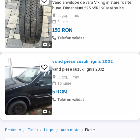
Vand anvelope de vară Viking in stare foarte
buna. Dimensiuni 225 65R16C Mai multe
detalii la telefon
Lugoj, Timis
3 iulie
150 RON
Telefon validat
2
vand piese suzuki ignis 2002
vand piese suzuki ignis 2002
Lugoj, Timis
16 iunie
5 RON
Telefon validat
2
Bestauto
Timis
Lugoj
Auto moto
Piese