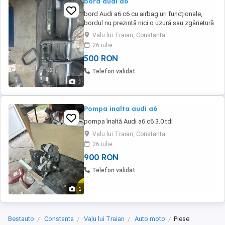
bord audi a6
bord Audi a6 c6 cu airbag uri funcționale,
bordul nu prezintă nici o uzură sau zgârietură
Valu lui Traian, Constanta
26 iulie
500 RON
Telefon validat
1
Pompa inalta audi a6
pompa înaltă Audi a6 c6 3.0 tdi
Valu lui Traian, Constanta
26 iulie
900 RON
Telefon validat
1
Bestauto
Constanta
Valu lui Traian
Auto moto
Piese