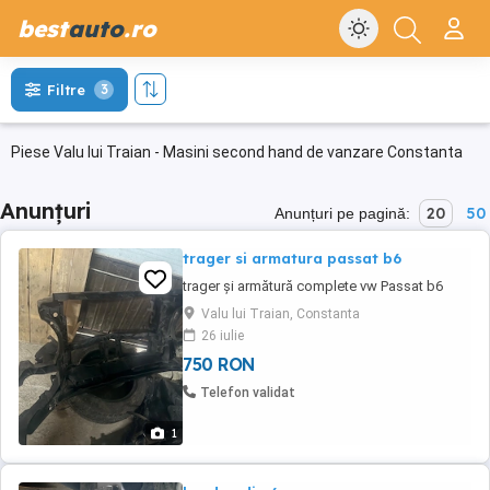
best
auto
.ro
Filtre
3
Piese Valu lui Traian - Masini second hand de vanzare Constanta
Anunțuri
20
50
Anunțuri pe pagină:
trager si armatura passat b6
trager și armătură complete vw Passat b6
Valu lui Traian, Constanta
26 iulie
750 RON
Telefon validat
1