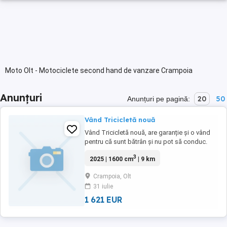
Moto Olt - Motociclete second hand de vanzare Crampoia
Anunțuri
20
50
Anunțuri pe pagină:
Vând Tricicletă nouă
Vând Tricicletă nouă, are garanție și o vând
pentru că sunt bătrân și nu pot să conduc.
Tricicletă se află în Comuna Crâmpoia
3
2025 | 1600 cm
| 9 km
Județul Olt
Crampoia, Olt
31 iulie
1 621 EUR