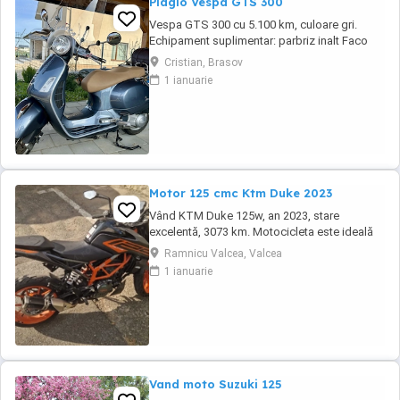
Piagio Vespa GTS 300
Vespa GTS 300 cu 5.100 km, culoare gri.
Echipament suplimentar: parbriz inalt Faco
(montat 2026), geanta portbagaj Classic;
Cristian, Brasov
prelungitor scarite pasager; suspensie fata
1 ianuarie
Bitubo si frane fata spate Frando; incarcare
USB. Baterie an 2026, ultima revizie - martie
2026. Anvelope 2024. Itp valabil pana in ...
Motor 125 cmc Ktm Duke 2023
Vând KTM Duke 125w, an 2023, stare
excelentă, 3073 km. Motocicleta este ideală
pentru începători sau pentru oraș. Fără daune,
Ramnicu Valcea, Valcea
lovituri!
1 ianuarie
Vand moto Suzuki 125