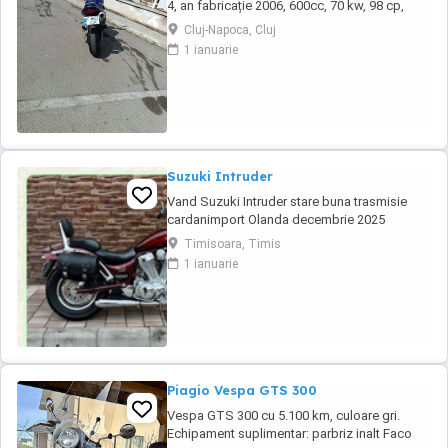
4, an fabricație 2006, 600cc, 70 kw, 98 cp,
inspecție tehnică valabilă până în august 2027
Cluj-Napoca, Cluj
. Preț 1900 euro
1 ianuarie
Suzuki Intruder
Vand Suzuki Intruder stare buna trasmisie
cardanimport Olanda decembrie 2025
inmatriculat RO IN FEBRUARIE Nu raspund la
Timisoara, Timis
mesaje.Schimb cu ATV plus sau minus
1 ianuarie
diferenta
Piagio Vespa GTS 300
Vespa GTS 300 cu 5.100 km, culoare gri.
Echipament suplimentar: parbriz inalt Faco