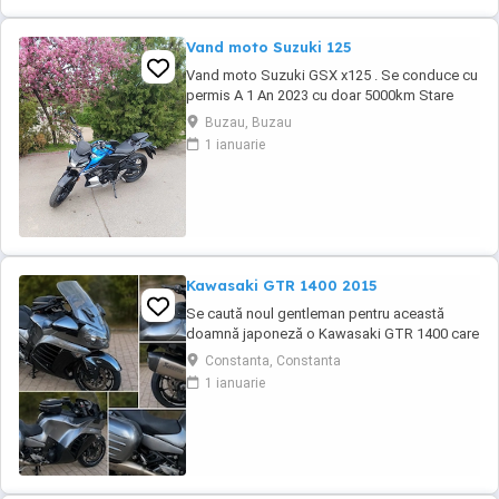
Vand moto Suzuki 125
Vand moto Suzuki GSX x125 . Se conduce cu
permis A 1 An 2023 cu doar 5000km Stare
impecabila , fara cazaturi ITP valabil pana in
Buzau, Buzau
noiembrie 2027 Revizii si schimb de ulei in
1 ianuarie
service autorizat
Kawasaki GTR 1400 2015
Se caută noul gentleman pentru această
doamnă japoneză o Kawasaki GTR 1400 care
încă întoarce priviri și iubește kilometrii. A fost
Constanta, Constanta
răsfățată, întreținută la timp și tratată cu
1 ianuarie
respect. O dau doar cuiva care va avea grijă
de ea așa cum am făcut-o și eu. Restul îl va
convinge ea la prima cheie. Vă ...