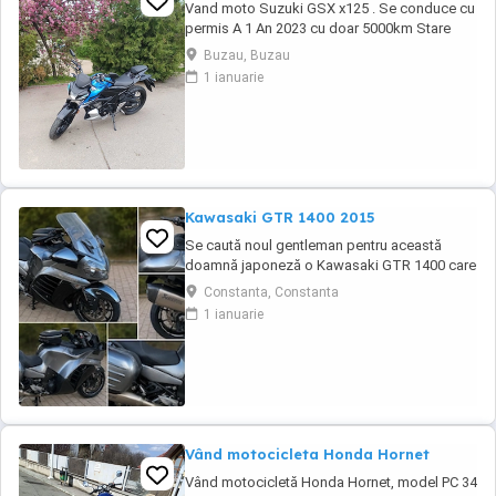
Vand moto Suzuki GSX x125 . Se conduce cu
permis A 1 An 2023 cu doar 5000km Stare
impecabila , fara cazaturi ITP valabil pana in
Buzau, Buzau
noiembrie 2027 Revizii si schimb de ulei in
1 ianuarie
service autorizat
Kawasaki GTR 1400 2015
Se caută noul gentleman pentru această
doamnă japoneză o Kawasaki GTR 1400 care
încă întoarce priviri și iubește kilometrii. A fost
Constanta, Constanta
răsfățată, întreținută la timp și tratată cu
1 ianuarie
respect. O dau doar cuiva care va avea grijă
de ea așa cum am făcut-o și eu. Restul îl va
convinge ea la prima cheie. Vă ...
Vând motocicleta Honda Hornet
Vând motocicletă Honda Hornet, model PC 34