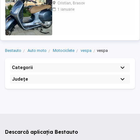
(montat 2026), geanta portbagaj Classic;
Cristian, Brasov
prelungitor scarite pasager; suspensie fata
1 ianuarie
Bitubo si frane fata spate Frando; incarcare
USB. Baterie an 2026, ultima revizie - martie
2026. Anvelope 2024. Itp valabil pana in ...
Bestauto
Auto moto
Motociclete
vespa
vespa
Categorii
Județe
Descarcă aplicația Bestauto