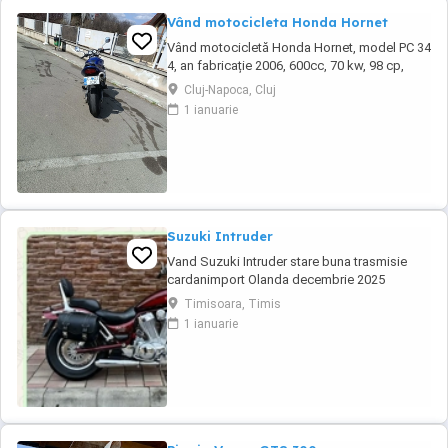
Vând motocicleta Honda Hornet
Vând motocicletă Honda Hornet, model PC 34
4, an fabricație 2006, 600cc, 70 kw, 98 cp,
inspecție tehnică valabilă până în august 2027
Cluj-Napoca, Cluj
. Preț 1900 euro
1 ianuarie
Suzuki Intruder
Vand Suzuki Intruder stare buna trasmisie
cardanimport Olanda decembrie 2025
inmatriculat RO IN FEBRUARIE Nu raspund la
Timisoara, Timis
mesaje.Schimb cu ATV plus sau minus
1 ianuarie
diferenta