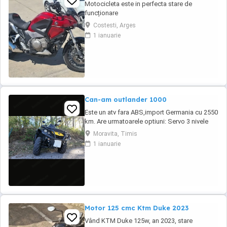
Motocicleta este in perfecta stare de
funcționare
Costesti, Arges
1 ianuarie
Can-am outlander 1000
Este un atv fara ABS,import Germania cu 2550
km. Are urmatoarele optiuni: Servo 3 nivele
Suspensie FOX cu rebound Bullbar fata
Moravita, Timis
Bullbar spate Handguardurile Can am Jante
1 ianuarie
beadlock
Motor 125 cmc Ktm Duke 2023
Vând KTM Duke 125w, an 2023, stare