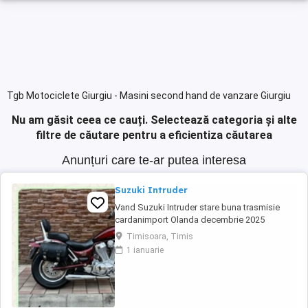
Tgb Motociclete Giurgiu - Masini second hand de vanzare Giurgiu
Nu am găsit ceea ce cauți.
Selectează categoria și alte
filtre de căutare pentru a eficientiza căutarea
Anunțuri care te-ar putea interesa
Suzuki Intruder
Vand Suzuki Intruder stare buna trasmisie
cardanimport Olanda decembrie 2025
inmatriculat RO IN FEBRUARIE Nu raspund la
Timisoara, Timis
mesaje.Schimb cu ATV plus sau minus
1 ianuarie
diferenta