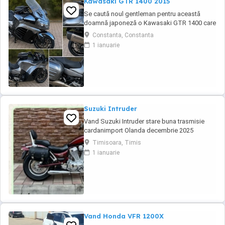
Kawasaki GTR 1400 2015
Se caută noul gentleman pentru această
doamnă japoneză o Kawasaki GTR 1400 care
încă întoarce priviri și iubește kilometrii. A fost
Constanta, Constanta
răsfățată, întreținută la timp și tratată cu
1 ianuarie
respect. O dau doar cuiva care va avea grijă
de ea așa cum am făcut-o și eu. Restul îl va
convinge ea la prima cheie. Vă ...
Suzuki Intruder
Vand Suzuki Intruder stare buna trasmisie
cardanimport Olanda decembrie 2025
inmatriculat RO IN FEBRUARIE Nu raspund la
Timisoara, Timis
mesaje.Schimb cu ATV plus sau minus
1 ianuarie
diferenta
Vand Honda VFR 1200X