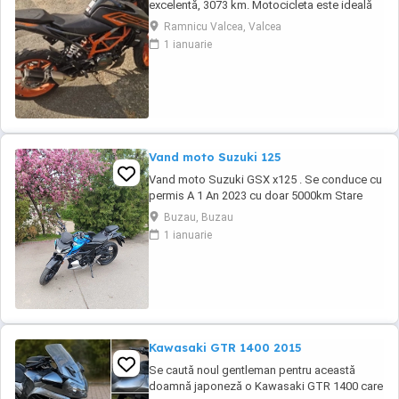
excelentă, 3073 km. Motocicleta este ideală
pentru începători sau pentru oraș. Fără daune,
Ramnicu Valcea, Valcea
lovituri!
1 ianuarie
Vand moto Suzuki 125
Vand moto Suzuki GSX x125 . Se conduce cu
permis A 1 An 2023 cu doar 5000km Stare
impecabila , fara cazaturi ITP valabil pana in
Buzau, Buzau
noiembrie 2027 Revizii si schimb de ulei in
1 ianuarie
service autorizat
Kawasaki GTR 1400 2015
Se caută noul gentleman pentru această
doamnă japoneză o Kawasaki GTR 1400 care