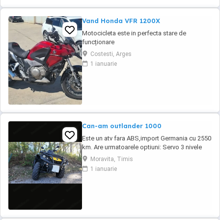
Vand Honda VFR 1200X
Motocicleta este in perfecta stare de
funcționare
Costesti, Arges
1 ianuarie
Can-am outlander 1000
Este un atv fara ABS,import Germania cu 2550
km. Are urmatoarele optiuni: Servo 3 nivele
Suspensie FOX cu rebound Bullbar fata
Moravita, Timis
Bullbar spate Handguardurile Can am Jante
1 ianuarie
beadlock