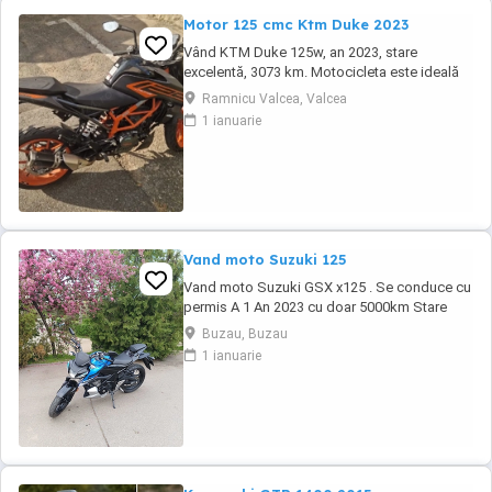
Motor 125 cmc Ktm Duke 2023
Vând KTM Duke 125w, an 2023, stare
excelentă, 3073 km. Motocicleta este ideală
pentru începători sau pentru oraș. Fără daune,
Ramnicu Valcea, Valcea
lovituri!
1 ianuarie
Vand moto Suzuki 125
Vand moto Suzuki GSX x125 . Se conduce cu
permis A 1 An 2023 cu doar 5000km Stare
impecabila , fara cazaturi ITP valabil pana in
Buzau, Buzau
noiembrie 2027 Revizii si schimb de ulei in
1 ianuarie
service autorizat