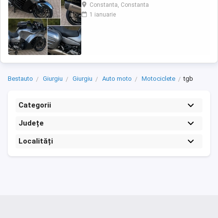
încă întoarce priviri și iubește kilometrii. A fost
Constanta, Constanta
răsfățată, întreținută la timp și tratată cu
1 ianuarie
respect. O dau doar cuiva care va avea grijă
de ea așa cum am făcut-o și eu. Restul îl va
convinge ea la prima cheie. Vă ...
Bestauto
Giurgiu
Giurgiu
Auto moto
Motociclete
tgb
Categorii
Județe
Localități