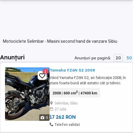
Motociclete Selimbar - Masini second hand de vanzare Sibiu
Anunțuri
20
50
Anunțuri pe pagină:
Yamaha FZ6N S2 2008
1
Vând Yamaha FZ6N S2, an fabricație 2008, în
stare foarte bună atât estetic cât și tehnic.
Delatii: Evacuare stock An fabricație: 2008
3
2008 | 600 cm
| 47400 km
Kilometraj: 47400 km în creștere Motor: 600
cmc, 4 cilindri,98CP Crash pad Anvelope
Selimbar, Sibiu
Michelin dot 2025 Acte în regulă Motocicleta
27 iulie
pornește și funcționează impecabil. ...
17 262 RON
5
Telefon validat