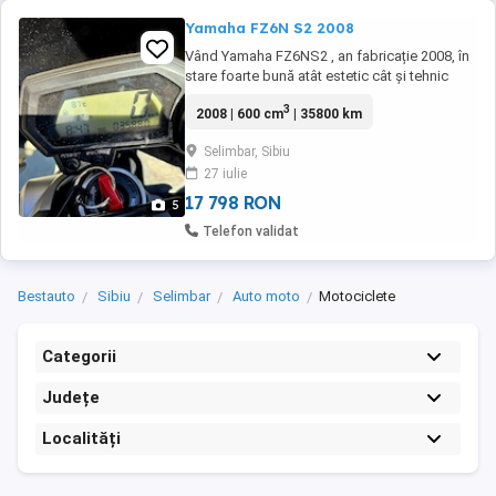
Yamaha FZ6N S2 2008
Vând Yamaha FZ6NS2 , an fabricație 2008, în
stare foarte bună atât estetic cât și tehnic
Detalii: Evacuare stock An fabricație: 2008
3
2008 | 600 cm
| 35800 km
Kilometraj: 35800 km în creștere Motor: 600
cmc, 4 cilindri, 98 CP Crash pad Barracuda
Selimbar, Sibiu
Parbriz sport Acte în regulă Motocicleta
27 iulie
pornește și funcționează impecabil.
Întreținută ...
17 798 RON
5
Telefon validat
Bestauto
Sibiu
Selimbar
Auto moto
Motociclete
Categorii
Județe
Localități