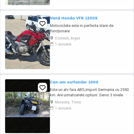
Vand Honda VFR 1200X
Motocicleta este in perfecta stare de
funcționare
Costesti, Arges
1 ianuarie
Can-am outlander 1000
Este un atv fara ABS,import Germania cu 2550
km. Are urmatoarele optiuni: Servo 3 nivele
Suspensie FOX cu rebound Bullbar fata
Moravita, Timis
Bullbar spate Handguardurile Can am Jante
1 ianuarie
beadlock