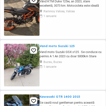
Vând KTM Duke 125w, an 2023, stare
excelentă, 3073 km. Motocicleta este ideală
pentru începători sau pentru oraș. Fără daune,
Ramnicu Valcea, Valcea
lovituri!
1 ianuarie
Vand moto Suzuki 125
Vand moto Suzuki GSX x125 . Se conduce cu
permis A 1 An 2023 cu doar 5000km Stare
impecabila , fara cazaturi ITP valabil pana in
Buzau, Buzau
noiembrie 2027 Revizii si schimb de ulei in
1 ianuarie
service autorizat
Kawasaki GTR 1400 2015
Se caută noul gentleman pentru această