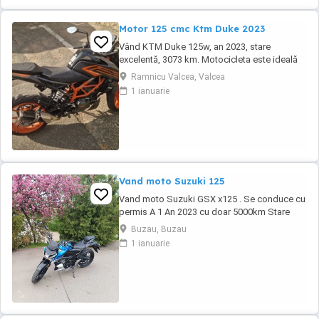
Motor 125 cmc Ktm Duke 2023
Vând KTM Duke 125w, an 2023, stare
excelentă, 3073 km. Motocicleta este ideală
pentru începători sau pentru oraș. Fără daune,
Ramnicu Valcea, Valcea
lovituri!
1 ianuarie
Vand moto Suzuki 125
Vand moto Suzuki GSX x125 . Se conduce cu
permis A 1 An 2023 cu doar 5000km Stare
impecabila , fara cazaturi ITP valabil pana in
Buzau, Buzau
noiembrie 2027 Revizii si schimb de ulei in
1 ianuarie
service autorizat