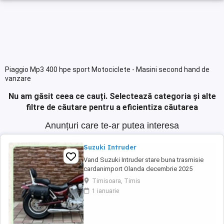
Piaggio Mp3 400 hpe sport Motociclete - Masini second hand de
vanzare
Nu am găsit ceea ce cauți.
Selectează categoria și alte
filtre de căutare pentru a eficientiza căutarea
Anunțuri care te-ar putea interesa
Suzuki Intruder
Vand Suzuki Intruder stare buna trasmisie
cardanimport Olanda decembrie 2025
inmatriculat RO IN FEBRUARIE Nu raspund la
Timisoara, Timis
mesaje.Schimb cu ATV plus sau minus
1 ianuarie
diferenta