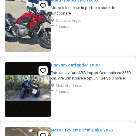
Vand Honda VFR 1200X
Motocicleta este in perfecta stare de
funcționare
Costesti, Arges
1 ianuarie
Can-am outlander 1000
Este un atv fara ABS,import Germania cu 2550
km. Are urmatoarele optiuni: Servo 3 nivele
Suspensie FOX cu rebound Bullbar fata
Moravita, Timis
Bullbar spate Handguardurile Can am Jante
1 ianuarie
beadlock
Motor 125 cmc Ktm Duke 2023