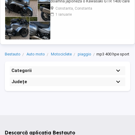
doamnă japoneză o Kawasaki GTR 1400 care
încă întoarce priviri și iubește kilometrii. A fost
Constanta, Constanta
răsfățată, întreținută la timp și tratată cu
1 ianuarie
respect. O dau doar cuiva care va avea grijă
de ea așa cum am făcut-o și eu. Restul îl va
convinge ea la prima cheie. Vă ...
Bestauto
Auto moto
Motociclete
piaggio
mp3 400 hpe sport
Categorii
Județe
Descarcă aplicația Bestauto