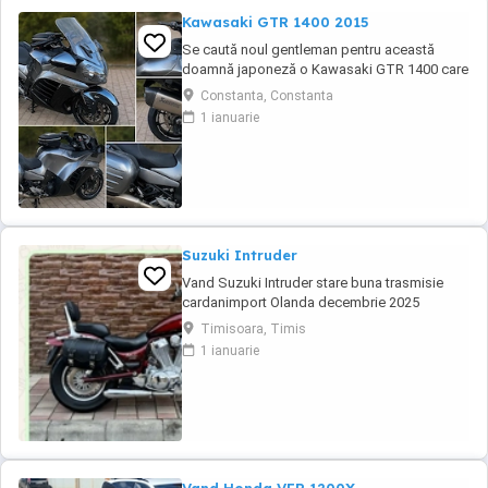
Kawasaki GTR 1400 2015
Se caută noul gentleman pentru această
doamnă japoneză o Kawasaki GTR 1400 care
încă întoarce priviri și iubește kilometrii. A fost
Constanta, Constanta
răsfățată, întreținută la timp și tratată cu
1 ianuarie
respect. O dau doar cuiva care va avea grijă
de ea așa cum am făcut-o și eu. Restul îl va
convinge ea la prima cheie. Vă ...
Suzuki Intruder
Vand Suzuki Intruder stare buna trasmisie
cardanimport Olanda decembrie 2025
inmatriculat RO IN FEBRUARIE Nu raspund la
Timisoara, Timis
mesaje.Schimb cu ATV plus sau minus
1 ianuarie
diferenta