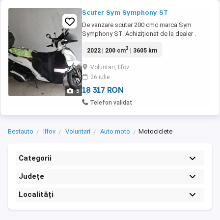
Scuter Sym Symphony ST
De vanzare scuter 200 cmc marca Sym
Symphony ST. Achiziționat de la dealer .
Înmatriculat în martie 2023. ITP valabil aprilie
3
2022 | 200 cm
| 3605 km
2027. Revizii efectuate la timp (factura
aferenta). Funcționează impecabil. Km reali
Voluntari, Ilfov
verificabili. Culoare alb perlat. Nu prezintă
26 iulie
lovituri zgârieturi. Dotări suplimentare parbriz
...
18 317 RON
5
Telefon validat
Bestauto
Ilfov
Voluntari
Auto moto
Motociclete
Categorii
Județe
Localități