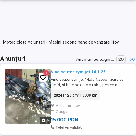
Motociclete Voluntari - Masini second hand de vanzare Ilfov
Anunțuri
20
50
Anunțuri pe pagină:
Vind scuter sym jet 14,1,25
1
Vind scuter sym jet 14,de 1,25cc, răcire cu
lichid, și frine pe disc cu abs, perfecta
stare,5000km rulati în ușoară creștere,
3
2024 | 125 cm
| 5000 km
nefolosit iarna sau curierat
Voluntari, Ilfov
2 august
15 000 RON
5
Telefon validat