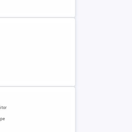
itor
ope