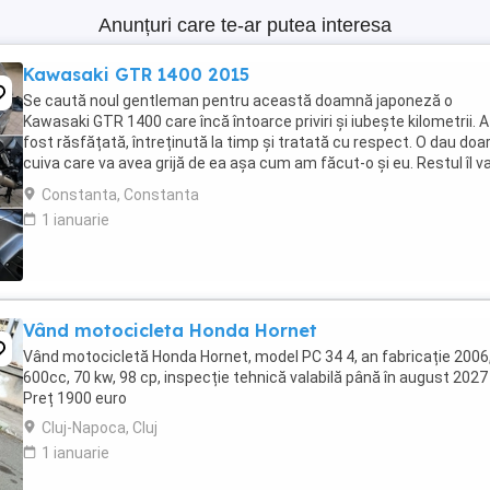
Anunțuri care te-ar putea interesa
Kawasaki GTR 1400 2015
Se caută noul gentleman pentru această doamnă japoneză o
Kawasaki GTR 1400 care încă întoarce priviri și iubește kilometrii. A
fost răsfățată, întreținută la timp și tratată cu respect. O dau doa
cuiva care va avea grijă de ea așa cum am făcut-o și eu. Restul îl v
convinge ea la prima cheie. Vă ...
Constanta, Constanta
1 ianuarie
Vând motocicleta Honda Hornet
Vând motocicletă Honda Hornet, model PC 34 4, an fabricație 2006
600cc, 70 kw, 98 cp, inspecție tehnică valabilă până în august 2027 
Preț 1900 euro
Cluj-Napoca, Cluj
1 ianuarie