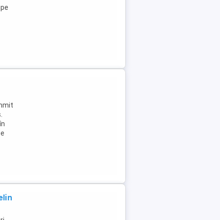
ope
ummit
.
în
Se
lin