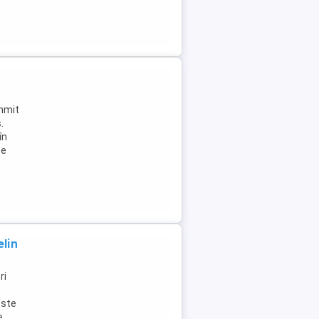
ummit
.
în
Se
lin
ri
Este
e