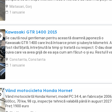
100 km. RAR efectuat recent, ...
Matasari, Gorj
1 ianuarie
Kawasaki GTR 1400 2015
Se caută noul gentleman pentru această doamnă japoneză o
Kawasaki GTR 1400 care încă întoarce priviri și iubește kilometrii. A
fost răsfățată, întreținută la timp și tratată cu respect. O dau doa
cuiva care va avea grijă de ea așa cum am făcut-o și eu. Restul îl v
convinge ea la prima cheie. Vă ...
Constanta, Constanta
1 ianuarie
Vând motocicleta Honda Hornet
Vând motocicletă Honda Hornet, model PC 34 4, an fabricație 2006
600cc, 70 kw, 98 cp, inspecție tehnică valabilă până în august 2027 
Preț 1900 euro