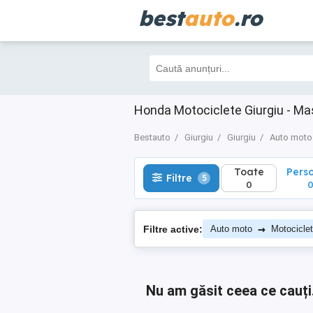
best
auto
.ro
Toate
Perso
Filtre
5
0
0
Honda Motociclete Giurgiu - Ma
Bestauto
Giurgiu
Giurgiu
Auto moto
Toate
Pers
Filtre
5
0
→
Filtre active:
Auto moto
Motocicle
Nu am găsit ceea ce cauți