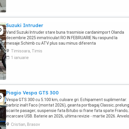
Suzuki Intruder
Vand Suzuki Intruder stare buna trasmisie cardanimport Olanda
decembrie 2025 inmatriculat RO IN FEBRUARIE Nu raspund la
mesaje.Schimb cu ATV plus sau minus diferenta
Timisoara, Timis
1 ianuarie
Piagio Vespa GTS 300
Vespa GTS 300 cu 5.100 km, culoare gri. Echipament suplimentar:
parbriz inalt Faco (montat 2026), geanta portbagaj Classic; prelung
scarite pasager; suspensie fata Bitubo si frane fata spate Frando;
incarcare USB. Baterie an 2026, ultima revizie - martie 2026. Anvel
2024. Itp valabil pana in ...
Cristian, Brasov