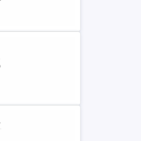
r
a
,
.