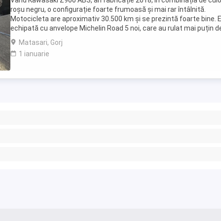
Vând Kawasaki Z900 ABS, an fabricație 2018, în combinația de culo
roșu negru, o configurație foarte frumoasă și mai rar întâlnită.
Motocicleta are aproximativ 30.500 km și se prezintă foarte bine. 
echipată cu anvelope Michelin Road 5 noi, care au rulat mai puțin d
100 km. RAR efectuat recent, ...
Matasari, Gorj
1 ianuarie