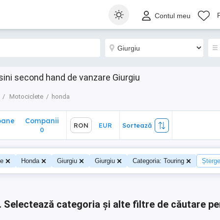
ane
Companii
RON
EUR
Sortează
Contul meu
0
sini second hand de vanzare Giurgiu
Motociclete
honda
oane
Companii
RON
EUR
Sortează
0
0
te
Honda
Giurgiu
Giurgiu
Categoria: Touring
Șterge 
.
Selectează categoria și alte filtre de căutare pe