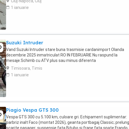
Cluj-Napoca, Cluj
1 ianuarie
Suzuki Intruder
Vand Suzuki Intruder stare buna trasmisie cardanimport Olanda
decembrie 2025 inmatriculat RO IN FEBRUARIE Nu raspund la
mesaje.Schimb cu ATV plus sau minus diferenta
Timisoara, Timis
1 ianuarie
Piagio Vespa GTS 300
Vespa GTS 300 cu 5.100 km, culoare gri. Echipament suplimentar:
parbriz inalt Faco (montat 2026), geanta portbagaj Classic; prelung
scarite pasager; suspensie fata Bitubo si frane fata spate Frando;