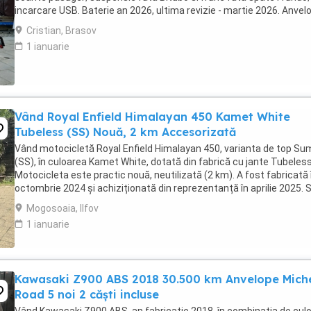
incarcare USB. Baterie an 2026, ultima revizie - martie 2026. Anvel
2024. Itp valabil pana in ...
Cristian, Brasov
1 ianuarie
Vând Royal Enfield Himalayan 450 Kamet White
Tubeless (SS) Nouă, 2 km Accesorizată
Vând motocicletă Royal Enfield Himalayan 450, varianta de top S
(SS), în culoarea Kamet White, dotată din fabrică cu jante Tubeless
Motocicleta este practic nouă, neutilizată (2 km). A fost fabricată 
octombrie 2024 și achiziționată din reprezentanță în aprilie 2025. 
află în stare absolut ...
Mogosoaia, Ilfov
1 ianuarie
Kawasaki Z900 ABS 2018 30.500 km Anvelope Miche
Road 5 noi 2 căști incluse