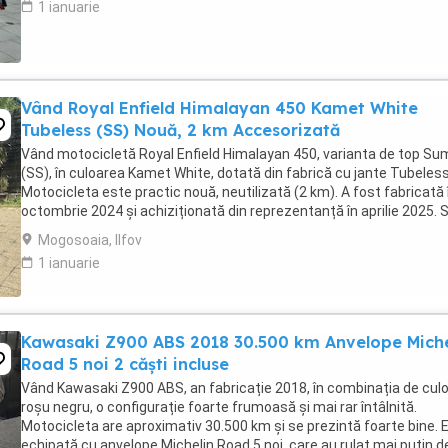
1 ianuarie
Vând Royal Enfield Himalayan 450 Kamet White
Tubeless (SS) Nouă, 2 km Accesorizată
Vând motocicletă Royal Enfield Himalayan 450, varianta de top S
(SS), în culoarea Kamet White, dotată din fabrică cu jante Tubeless
Motocicleta este practic nouă, neutilizată (2 km). A fost fabricată 
octombrie 2024 și achiziționată din reprezentanță în aprilie 2025. 
află în stare absolut ...
Mogosoaia, Ilfov
1 ianuarie
Kawasaki Z900 ABS 2018 30.500 km Anvelope Miche
Road 5 noi 2 căști incluse
Vând Kawasaki Z900 ABS, an fabricație 2018, în combinația de culo
roșu negru, o configurație foarte frumoasă și mai rar întâlnită.
Motocicleta are aproximativ 30.500 km și se prezintă foarte bine. 
echipată cu anvelope Michelin Road 5 noi, care au rulat mai puțin d