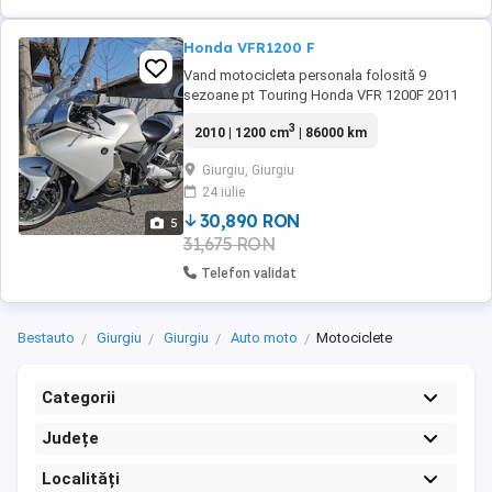
Honda VFR1200 F
Vand motocicleta personala folosită 9
sezoane pt Touring Honda VFR 1200F 2011
Serie șasiu: JH2SC63A9AK002883 Motor
3
2010 | 1200 cm
| 86000 km
1237 cm3 173 cp Transmisie cardan ABS
combinat Manere incalzite Oxford Top
Giurgiu, Giurgiu
caseuri originale in culoarea motocicletei pe
24 iulie
aceeasi cheie Suport telefon pe bilă Priza 12
V + USB Detector ...
30,890 RON
5
31,675 RON
Telefon validat
Bestauto
Giurgiu
Giurgiu
Auto moto
Motociclete
Categorii
Județe
Localități