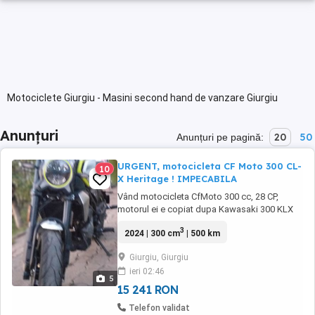
Motociclete Giurgiu - Masini second hand de vanzare Giurgiu
Anunțuri
20
50
Anunțuri pe pagină:
URGENT, motocicleta CF Moto 300 CL-
10
X Heritage ! IMPECABILA
Vând motocicleta CfMoto 300 cc, 28 CP,
motorul ei e copiat dupa Kawasaki 300 KLX
(78x61.2), 6 viteze, cumpărată mai 2024, 600
3
2024 | 300 cm
| 500 km
km parcursi, culoare negru cu alb, 155 kg,
șaua 79 cm confortabila, injecție Bosch, ABS
Giurgiu, Giurgiu
Continental, frana fata 4 pistoane, full LED,
ieri 02:46
ciclistica foarte reușita, foarte docila, ...
5
15 241 RON
Telefon validat