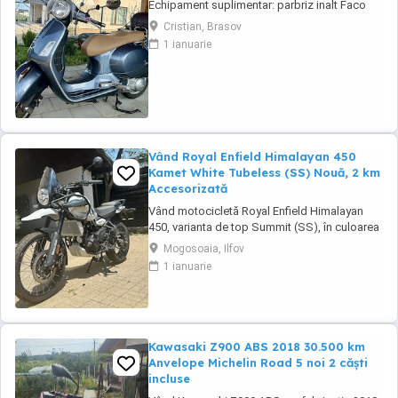
Echipament suplimentar: parbriz inalt Faco
(montat 2026), geanta portbagaj Classic;
Cristian, Brasov
prelungitor scarite pasager; suspensie fata
1 ianuarie
Bitubo si frane fata spate Frando; incarcare
USB. Baterie an 2026, ultima revizie - martie
2026. Anvelope 2024. Itp valabil pana in ...
Vând Royal Enfield Himalayan 450
Kamet White Tubeless (SS) Nouă, 2 km
Accesorizată
Vând motocicletă Royal Enfield Himalayan
450, varianta de top Summit (SS), în culoarea
Kamet White, dotată din fabrică cu jante
Mogosoaia, Ilfov
Tubeless. Motocicleta este practic nouă,
1 ianuarie
neutilizată (2 km). A fost fabricată în
octombrie 2024 și achiziționată din
reprezentanță în aprilie 2025. Se află în stare
absolut ...
Kawasaki Z900 ABS 2018 30.500 km
Anvelope Michelin Road 5 noi 2 căști
incluse