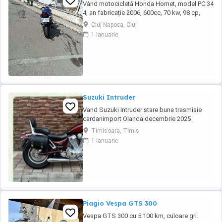
Vând motocicletă Honda Hornet, model PC 34
4, an fabricație 2006, 600cc, 70 kw, 98 cp,
inspecție tehnică valabilă până în august 2027
Cluj-Napoca, Cluj
. Preț 1900 euro
1 ianuarie
Suzuki Intruder
Vand Suzuki Intruder stare buna trasmisie
cardanimport Olanda decembrie 2025
inmatriculat RO IN FEBRUARIE Nu raspund la
Timisoara, Timis
mesaje.Schimb cu ATV plus sau minus
1 ianuarie
diferenta
Piagio Vespa GTS 300
Vespa GTS 300 cu 5.100 km, culoare gri.