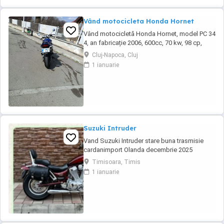
Vând motocicleta Honda Hornet
Vând motocicletă Honda Hornet, model PC 34
4, an fabricație 2006, 600cc, 70 kw, 98 cp,
inspecție tehnică valabilă până în august 2027
Cluj-Napoca, Cluj
. Preț 1900 euro
1 ianuarie
Suzuki Intruder
Vand Suzuki Intruder stare buna trasmisie
cardanimport Olanda decembrie 2025
inmatriculat RO IN FEBRUARIE Nu raspund la
Timisoara, Timis
mesaje.Schimb cu ATV plus sau minus
1 ianuarie
diferenta