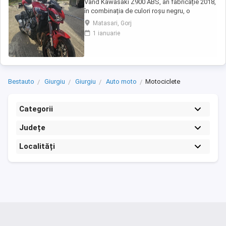
Vând Kawasaki Z900 ABS, an fabricație 2018,
în combinația de culori roșu negru, o
configurație foarte frumoasă și mai rar
Matasari, Gorj
întâlnită. Motocicleta are aproximativ 30.500
1 ianuarie
km și se prezintă foarte bine. Este echipată
cu anvelope Michelin Road 5 noi, care au rulat
mai puțin de 100 km. RAR efectuat recent, ...
Bestauto
Giurgiu
Giurgiu
Auto moto
Motociclete
Categorii
Județe
Localități