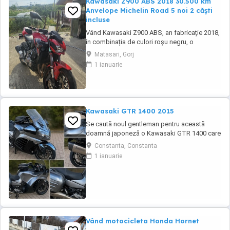
Kawasaki Z900 ABS 2018 30.500 km
Anvelope Michelin Road 5 noi 2 căști
incluse
Vând Kawasaki Z900 ABS, an fabricație 2018,
în combinația de culori roșu negru, o
configurație foarte frumoasă și mai rar
Matasari, Gorj
întâlnită. Motocicleta are aproximativ 30.500
1 ianuarie
km și se prezintă foarte bine. Este echipată
cu anvelope Michelin Road 5 noi, care au rulat
mai puțin de 100 km. RAR efectuat recent, ...
Kawasaki GTR 1400 2015
Se caută noul gentleman pentru această
doamnă japoneză o Kawasaki GTR 1400 care
încă întoarce priviri și iubește kilometrii. A fost
Constanta, Constanta
răsfățată, întreținută la timp și tratată cu
1 ianuarie
respect. O dau doar cuiva care va avea grijă
de ea așa cum am făcut-o și eu. Restul îl va
convinge ea la prima cheie. Vă ...
Vând motocicleta Honda Hornet