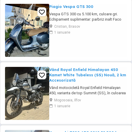
Piagio Vespa GTS 300
Vespa GTS 300 cu 5.100 km, culoare gri.
Echipament suplimentar: parbriz inalt Faco
(montat 2026), geanta portbagaj Classic;
Cristian, Brasov
prelungitor scarite pasager; suspensie fata
1 ianuarie
Bitubo si frane fata spate Frando; incarcare
USB. Baterie an 2026, ultima revizie - martie
2026. Anvelope 2024. Itp valabil pana in ...
Vând Royal Enfield Himalayan 450
Kamet White Tubeless (SS) Nouă, 2 km
Accesorizată
Vând motocicletă Royal Enfield Himalayan
450, varianta de top Summit (SS), în culoarea
Kamet White, dotată din fabrică cu jante
Mogosoaia, Ilfov
Tubeless. Motocicleta este practic nouă,
1 ianuarie
neutilizată (2 km). A fost fabricată în
octombrie 2024 și achiziționată din
reprezentanță în aprilie 2025. Se află în stare
absolut ...