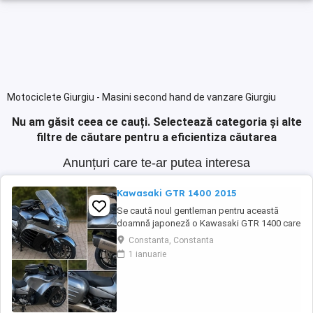
Motociclete Giurgiu - Masini second hand de vanzare Giurgiu
Nu am găsit ceea ce cauți.
Selectează categoria și alte
filtre de căutare pentru a eficientiza căutarea
Anunțuri care te-ar putea interesa
Kawasaki GTR 1400 2015
Se caută noul gentleman pentru această
doamnă japoneză o Kawasaki GTR 1400 care
încă întoarce priviri și iubește kilometrii. A fost
Constanta, Constanta
răsfățată, întreținută la timp și tratată cu
1 ianuarie
respect. O dau doar cuiva care va avea grijă
de ea așa cum am făcut-o și eu. Restul îl va
convinge ea la prima cheie. Vă ...