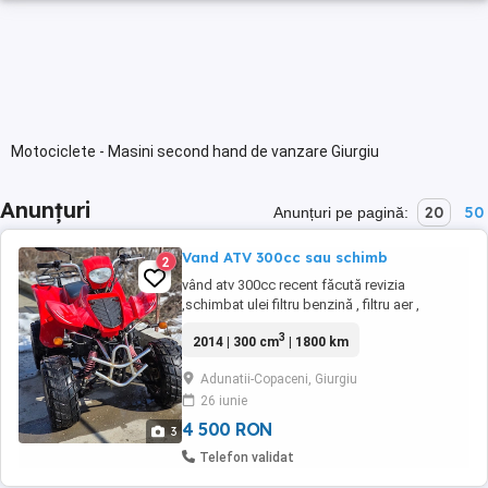
Motociclete - Masini second hand de vanzare Giurgiu
Anunțuri
20
50
Anunțuri pe pagină:
Vand ATV 300cc sau schimb
2
vând atv 300cc recent făcută revizia
,schimbat ulei filtru benzină , filtru aer ,
kilometri rulați 1800km adus din Germania
3
2014 | 300 cm
| 1800 km
vine însoțit cu remorca la alegere 1000 lei
remorca schimb cu trotinetă electrică sau
Adunatii-Copaceni, Giurgiu
animale în special oi capre
26 iunie
4 500 RON
3
Telefon validat