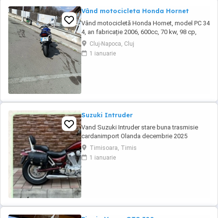
Vând motocicleta Honda Hornet
Vând motocicletă Honda Hornet, model PC 34
4, an fabricație 2006, 600cc, 70 kw, 98 cp,
inspecție tehnică valabilă până în august 2027
Cluj-Napoca, Cluj
. Preț 1900 euro
1 ianuarie
Suzuki Intruder
Vand Suzuki Intruder stare buna trasmisie
cardanimport Olanda decembrie 2025
inmatriculat RO IN FEBRUARIE Nu raspund la
Timisoara, Timis
mesaje.Schimb cu ATV plus sau minus
1 ianuarie
diferenta