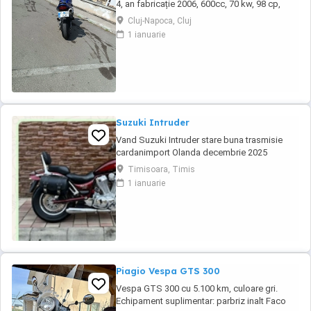
4, an fabricație 2006, 600cc, 70 kw, 98 cp,
inspecție tehnică valabilă până în august 2027
Cluj-Napoca, Cluj
. Preț 1900 euro
1 ianuarie
Suzuki Intruder
Vand Suzuki Intruder stare buna trasmisie
cardanimport Olanda decembrie 2025
inmatriculat RO IN FEBRUARIE Nu raspund la
Timisoara, Timis
mesaje.Schimb cu ATV plus sau minus
1 ianuarie
diferenta
Piagio Vespa GTS 300
Vespa GTS 300 cu 5.100 km, culoare gri.
Echipament suplimentar: parbriz inalt Faco