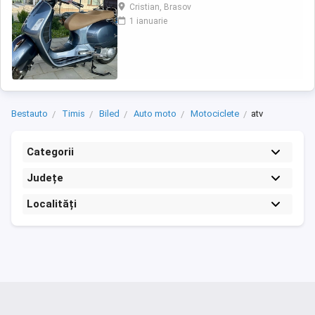
(montat 2026), geanta portbagaj Classic;
Cristian, Brasov
prelungitor scarite pasager; suspensie fata
1 ianuarie
Bitubo si frane fata spate Frando; incarcare
USB. Baterie an 2026, ultima revizie - martie
2026. Anvelope 2024. Itp valabil pana in ...
Bestauto
Timis
Biled
Auto moto
Motociclete
atv
Categorii
Județe
Localități