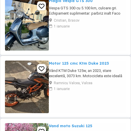
Piagio Vespa GTS 300
Vespa GTS 300 cu 5.100 km, culoare gri.
Echipament suplimentar: parbriz inalt Faco
(montat 2026), geanta portbagaj Classic;
Cristian, Brasov
prelungitor scarite pasager; suspensie fata
1 ianuarie
Bitubo si frane fata spate Frando; incarcare
USB. Baterie an 2026, ultima revizie - martie
2026. Anvelope 2024. Itp valabil pana in ...
Motor 125 cmc Ktm Duke 2023
Vând KTM Duke 125w, an 2023, stare
excelentă, 3073 km. Motocicleta este ideală
pentru începători sau pentru oraș. Fără daune,
Ramnicu Valcea, Valcea
lovituri!
1 ianuarie
Vand moto Suzuki 125