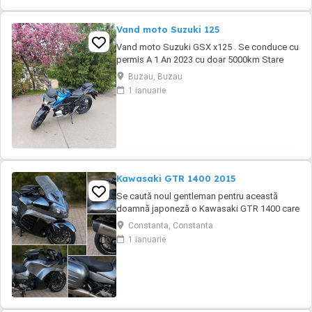
Vand moto Suzuki 125
Vand moto Suzuki GSX x125 . Se conduce cu
permis A 1 An 2023 cu doar 5000km Stare
impecabila , fara cazaturi ITP valabil pana in
Buzau, Buzau
noiembrie 2027 Revizii si schimb de ulei in
1 ianuarie
service autorizat
Kawasaki GTR 1400 2015
Se caută noul gentleman pentru această
doamnă japoneză o Kawasaki GTR 1400 care
încă întoarce priviri și iubește kilometrii. A fost
Constanta, Constanta
răsfățată, întreținută la timp și tratată cu
1 ianuarie
respect. O dau doar cuiva care va avea grijă
de ea așa cum am făcut-o și eu. Restul îl va
convinge ea la prima cheie. Vă ...