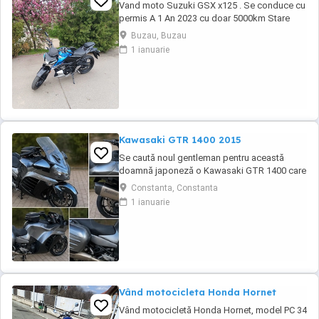
Vand moto Suzuki GSX x125 . Se conduce cu
permis A 1 An 2023 cu doar 5000km Stare
impecabila , fara cazaturi ITP valabil pana in
Buzau, Buzau
noiembrie 2027 Revizii si schimb de ulei in
1 ianuarie
service autorizat
Kawasaki GTR 1400 2015
Se caută noul gentleman pentru această
doamnă japoneză o Kawasaki GTR 1400 care
încă întoarce priviri și iubește kilometrii. A fost
Constanta, Constanta
răsfățată, întreținută la timp și tratată cu
1 ianuarie
respect. O dau doar cuiva care va avea grijă
de ea așa cum am făcut-o și eu. Restul îl va
convinge ea la prima cheie. Vă ...
Vând motocicleta Honda Hornet
Vând motocicletă Honda Hornet, model PC 34