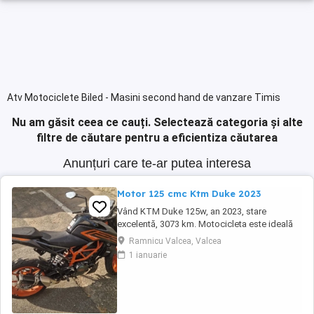
Atv Motociclete Biled - Masini second hand de vanzare Timis
Nu am găsit ceea ce cauți.
Selectează categoria și alte
filtre de căutare pentru a eficientiza căutarea
Anunțuri care te-ar putea interesa
Motor 125 cmc Ktm Duke 2023
Vând KTM Duke 125w, an 2023, stare
excelentă, 3073 km. Motocicleta este ideală
pentru începători sau pentru oraș. Fără daune,
Ramnicu Valcea, Valcea
lovituri!
1 ianuarie