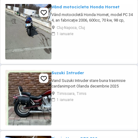
Vând motocicleta Honda Hornet
Vând motocicletă Honda Hornet, model PC 34
4, an fabricație 2006, 600cc, 70 kw, 98 cp,
inspecție tehnică valabilă până în august 2027
Cluj-Napoca, Cluj
. Preț 1900 euro
1 ianuarie
Suzuki Intruder
Vand Suzuki Intruder stare buna trasmisie
cardanimport Olanda decembrie 2025
inmatriculat RO IN FEBRUARIE Nu raspund la
Timisoara, Timis
mesaje.Schimb cu ATV plus sau minus
1 ianuarie
diferenta