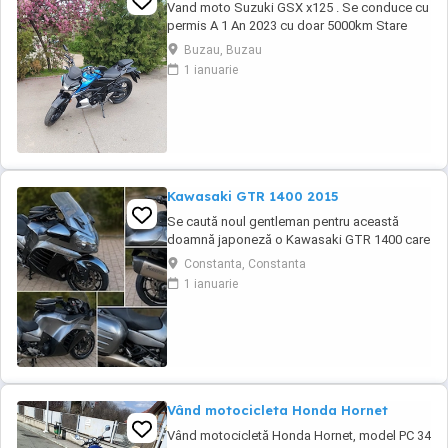
Vand moto Suzuki GSX x125 . Se conduce cu
permis A 1 An 2023 cu doar 5000km Stare
impecabila , fara cazaturi ITP valabil pana in
Buzau, Buzau
noiembrie 2027 Revizii si schimb de ulei in
1 ianuarie
service autorizat
Kawasaki GTR 1400 2015
Se caută noul gentleman pentru această
doamnă japoneză o Kawasaki GTR 1400 care
încă întoarce priviri și iubește kilometrii. A fost
Constanta, Constanta
răsfățată, întreținută la timp și tratată cu
1 ianuarie
respect. O dau doar cuiva care va avea grijă
de ea așa cum am făcut-o și eu. Restul îl va
convinge ea la prima cheie. Vă ...
Vând motocicleta Honda Hornet
Vând motocicletă Honda Hornet, model PC 34