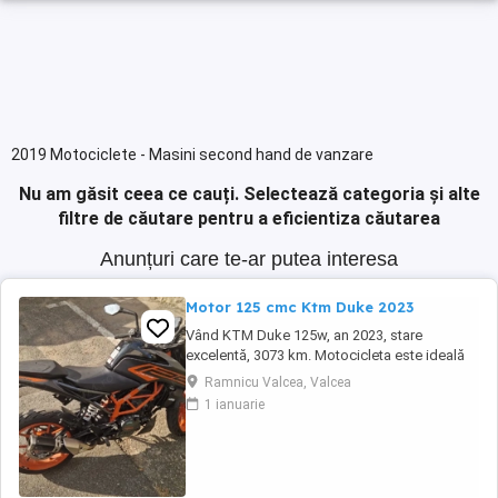
2019 Motociclete - Masini second hand de vanzare
Nu am găsit ceea ce cauți.
Selectează categoria și alte
filtre de căutare pentru a eficientiza căutarea
Anunțuri care te-ar putea interesa
Motor 125 cmc Ktm Duke 2023
Vând KTM Duke 125w, an 2023, stare
excelentă, 3073 km. Motocicleta este ideală
pentru începători sau pentru oraș. Fără daune,
Ramnicu Valcea, Valcea
lovituri!
1 ianuarie