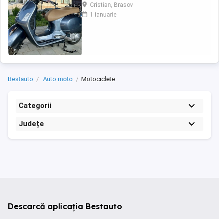
(montat 2026), geanta portbagaj Classic;
Cristian, Brasov
prelungitor scarite pasager; suspensie fata
1 ianuarie
Bitubo si frane fata spate Frando; incarcare
USB. Baterie an 2026, ultima revizie - martie
2026. Anvelope 2024. Itp valabil pana in ...
Bestauto
Auto moto
Motociclete
Categorii
Județe
Descarcă aplicația Bestauto