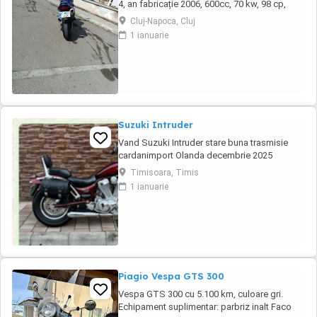
4, an fabricație 2006, 600cc, 70 kw, 98 cp,
inspecție tehnică valabilă până în august 2027
Cluj-Napoca, Cluj
. Preț 1900 euro
1 ianuarie
Suzuki Intruder
Vand Suzuki Intruder stare buna trasmisie
cardanimport Olanda decembrie 2025
inmatriculat RO IN FEBRUARIE Nu raspund la
Timisoara, Timis
mesaje.Schimb cu ATV plus sau minus
1 ianuarie
diferenta
Piagio Vespa GTS 300
Vespa GTS 300 cu 5.100 km, culoare gri.
Echipament suplimentar: parbriz inalt Faco