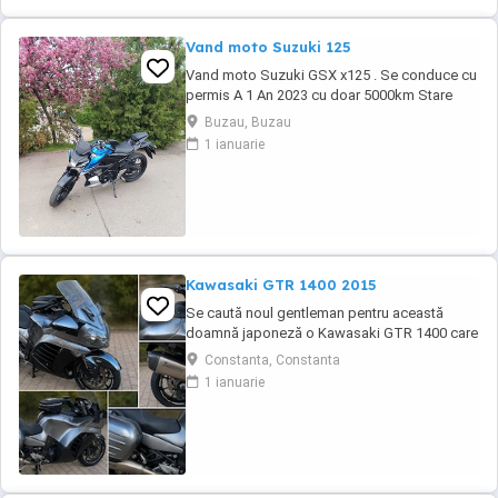
Vand moto Suzuki 125
Vand moto Suzuki GSX x125 . Se conduce cu
permis A 1 An 2023 cu doar 5000km Stare
impecabila , fara cazaturi ITP valabil pana in
Buzau, Buzau
noiembrie 2027 Revizii si schimb de ulei in
1 ianuarie
service autorizat
Kawasaki GTR 1400 2015
Se caută noul gentleman pentru această
doamnă japoneză o Kawasaki GTR 1400 care
încă întoarce priviri și iubește kilometrii. A fost
Constanta, Constanta
răsfățată, întreținută la timp și tratată cu
1 ianuarie
respect. O dau doar cuiva care va avea grijă
de ea așa cum am făcut-o și eu. Restul îl va
convinge ea la prima cheie. Vă ...