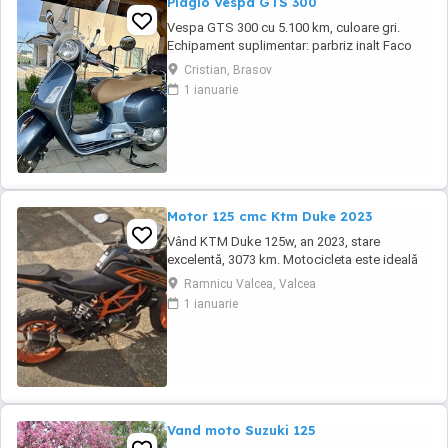
Piagio Vespa GTS 300
Vespa GTS 300 cu 5.100 km, culoare gri.
Echipament suplimentar: parbriz inalt Faco
(montat 2026), geanta portbagaj Classic;
Cristian, Brasov
prelungitor scarite pasager; suspensie fata
1 ianuarie
Bitubo si frane fata spate Frando; incarcare
USB. Baterie an 2026, ultima revizie - martie
2026. Anvelope 2024. Itp valabil pana in ...
Motor 125 cmc Ktm Duke 2023
Vând KTM Duke 125w, an 2023, stare
excelentă, 3073 km. Motocicleta este ideală
pentru începători sau pentru oraș. Fără daune,
Ramnicu Valcea, Valcea
lovituri!
1 ianuarie
Vand moto Suzuki 125