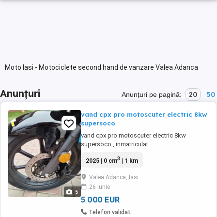
Moto Iasi - Motociclete second hand de vanzare Valea Adanca
Anunțuri
20
50
Anunțuri pe pagină:
vand cpx pro motoscuter electric 8kw
supersoco
vand cpx pro motoscuter electric 8kw
supersoco , inmatriculat
3
2025 | 0 cm
| 1 km
Valea Adanca, Iasi
26 iunie
5
5 000 EUR
Telefon validat