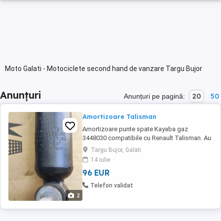
Moto Galati - Motociclete second hand de vanzare Targu Bujor
Anunțuri
20
50
Anunțuri pe pagină:
Amortizoare Talisman
Amortizoare punte spate Kayaba gaz
3448030 compatibile cu Renault Talisman. Au
fost folosite aproximativ 150km.
Targu Bujor, Galati
14 iulie
96 EUR
Telefon validat
2