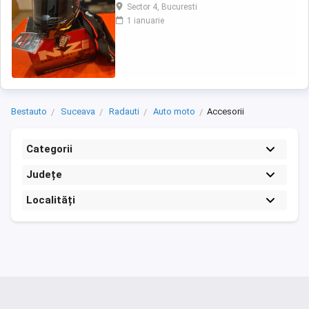
original, cu husă și etichete. Cască
Sector 4, Bucuresti
omologată, pregătită pentru utilizare pe
1 ianuarie
drumurile publice. Casca are un design
modern, vizibilitate foarte bună și este ideală
pentru scuter sau motocicletă. Predare
personală ...
Bestauto
Suceava
Radauti
Auto moto
Accesorii
Categorii
Județe
Localități