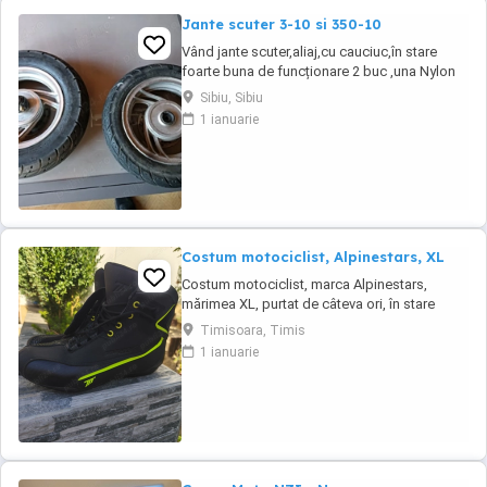
Jante scuter 3-10 si 350-10
Vând jante scuter,aliaj,cu cauciuc,în stare
foarte buna de funcționare 2 buc ,una Nylon
de 3.0-10 și Duro de 3.50-10 , trimit și în
Sibiu, Sibiu
țară,mai multe detalii despre acest subiect la
1 ianuarie
telefon, prețul este per bucata
Costum motociclist, Alpinestars, XL
Costum motociclist, marca Alpinestars,
mărimea XL, purtat de câteva ori, în stare
foarte bună. Ridicare de la domiciliu( cartierul
Timisoara, Timis
Freidorf - Timișoara)
1 ianuarie