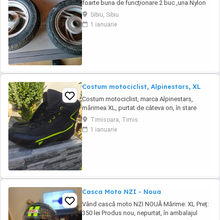
foarte buna de funcționare 2 buc ,una Nylon
de 3.0-10 și Duro de 3.50-10 , trimit și în
Sibiu, Sibiu
țară,mai multe detalii despre acest subiect la
1 ianuarie
telefon, prețul este per bucata
Costum motociclist, Alpinestars, XL
Costum motociclist, marca Alpinestars,
mărimea XL, purtat de câteva ori, în stare
foarte bună. Ridicare de la domiciliu( cartierul
Timisoara, Timis
Freidorf - Timișoara)
1 ianuarie
Casca Moto NZI - Noua
Vând cască moto NZI NOUĂ Mărime: XL Preț:
350 lei Produs nou, nepurtat, în ambalajul