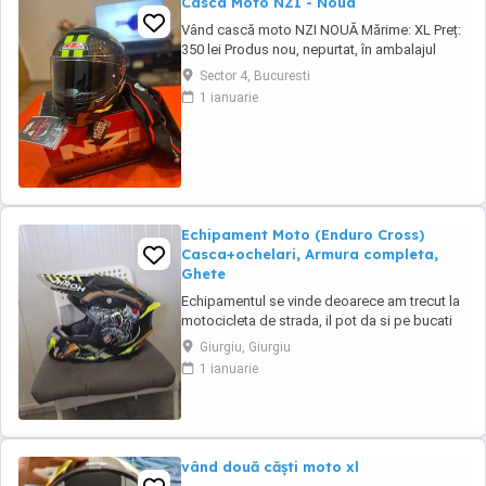
Casca Moto NZI - Noua
Vând cască moto NZI NOUĂ Mărime: XL Preț:
350 lei Produs nou, nepurtat, în ambalajul
original, cu husă și etichete. Cască
Sector 4, Bucuresti
omologată, pregătită pentru utilizare pe
1 ianuarie
drumurile publice. Casca are un design
modern, vizibilitate foarte bună și este ideală
pentru scuter sau motocicletă. Predare
personală ...
Echipament Moto (Enduro Cross)
Casca+ochelari, Armura completa,
Ghete
Echipamentul se vinde deoarece am trecut la
motocicleta de strada, il pot da si pe bucati
Casca AIROH mărime L + ochelari FUZION
Giurgiu, Giurgiu
Armura completa FOX mărime XL ( se poate
1 ianuarie
mări micșora dupa preferințe) Mănuși FOX
Ghete Cross NR. 44 (reglabile dupa mărime)
vând două căști moto xl