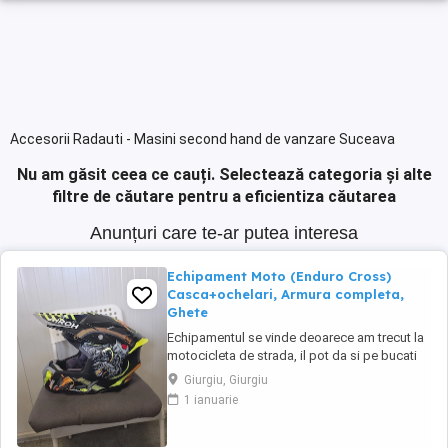
Accesorii Radauti - Masini second hand de vanzare Suceava
Nu am găsit ceea ce cauți.
Selectează categoria și alte
filtre de căutare pentru a eficientiza căutarea
Anunțuri care te-ar putea interesa
Echipament Moto (Enduro Cross)
Casca+ochelari, Armura completa,
Ghete
Echipamentul se vinde deoarece am trecut la
motocicleta de strada, il pot da si pe bucati
Casca AIROH mărime L + ochelari FUZION
Giurgiu, Giurgiu
Armura completa FOX mărime XL ( se poate
1 ianuarie
mări micșora dupa preferințe) Mănuși FOX
Ghete Cross NR. 44 (reglabile dupa mărime)