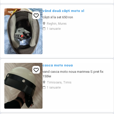
vând două căști moto xl
căști xl la set 650 ron
Reghin, Mures
1 ianuarie
casca moto noua
vand casca moto noua marimea S pret fix
150lei
Timisoara, Timis
1 ianuarie