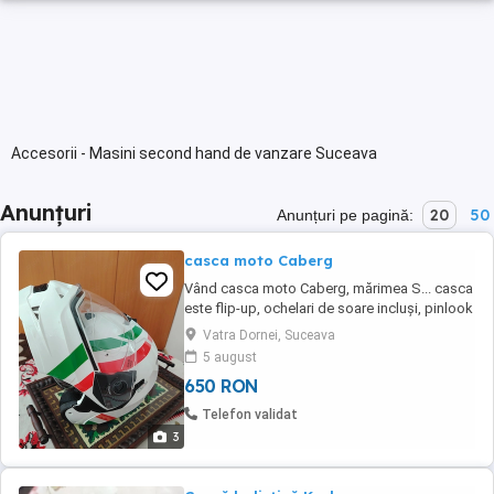
Accesorii - Masini second hand de vanzare Suceava
Anunțuri
20
50
Anunțuri pe pagină:
casca moto Caberg
Vând casca moto Caberg, mărimea S... casca
este flip-up, ochelari de soare incluși, pinlook
inclus. Casca este noua
Vatra Dornei, Suceava
5 august
650 RON
Telefon validat
3