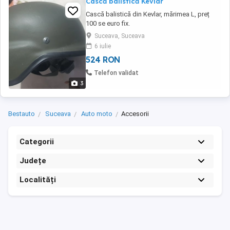
Cască balistică Kevlar
Cască balistică din Kevlar, mărimea L, preț
100 se euro fix.
Suceava, Suceava
6 iulie
524 RON
Telefon validat
3
Bestauto
Suceava
Auto moto
Accesorii
Categorii
Județe
Localități