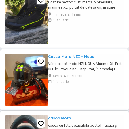
Costum motociclist, marca Alpinestars,
mărimea XL, purtat de câteva ori, în stare
foarte bună. Ridicare de la domiciliu( cartierul
Timisoara, Timis
Freidorf - Timișoara)
1 ianuarie
Casca Moto NZI - Noua
Vând cască moto NZI NOUĂ Mărime: XL Preț:
350 lei Produs nou, nepurtat, în ambalajul
original, cu husă și etichete. Cască
Sector 4, Bucuresti
omologată, pregătită pentru utilizare pe
1 ianuarie
drumurile publice. Casca are un design
modern, vizibilitate foarte bună și este ideală
pentru scuter sau motocicletă. Predare
personală ...
cască moto
cască cu fată detasabila poate fi făcută și