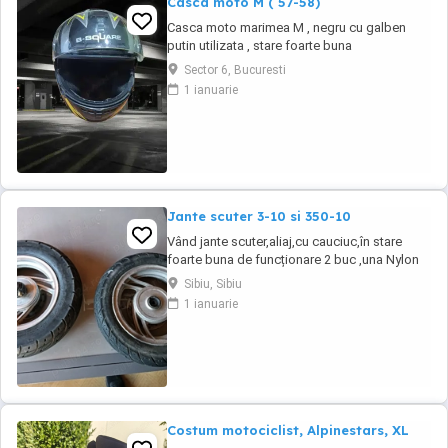
Casca moto M ( 57-58)
Casca moto marimea M , negru cu galben
putin utilizata , stare foarte buna
Sector 6, Bucuresti
1 ianuarie
Jante scuter 3-10 si 350-10
Vând jante scuter,aliaj,cu cauciuc,în stare
foarte buna de funcționare 2 buc ,una Nylon
de 3.0-10 și Duro de 3.50-10 , trimit și în
Sibiu, Sibiu
țară,mai multe detalii despre acest subiect la
1 ianuarie
telefon, prețul este per bucata
Costum motociclist, Alpinestars, XL