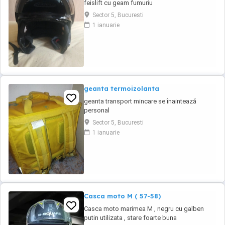
feislift cu geam fumuriu
Sector 5, Bucuresti
1 ianuarie
geanta termoizolanta
geanta transport mincare se înaintează
personal
Sector 5, Bucuresti
1 ianuarie
Casca moto M ( 57-58)
Casca moto marimea M , negru cu galben
putin utilizata , stare foarte buna