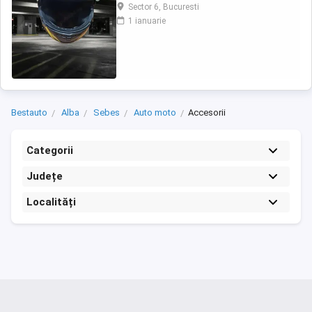
Sector 6, Bucuresti
1 ianuarie
Bestauto
Alba
Sebes
Auto moto
Accesorii
Categorii
Județe
Localități