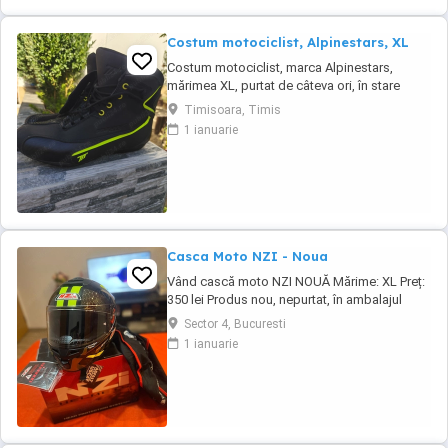
Costum motociclist, Alpinestars, XL
Costum motociclist, marca Alpinestars,
mărimea XL, purtat de câteva ori, în stare
foarte bună. Ridicare de la domiciliu( cartierul
Timisoara, Timis
Freidorf - Timișoara)
1 ianuarie
Casca Moto NZI - Noua
Vând cască moto NZI NOUĂ Mărime: XL Preț:
350 lei Produs nou, nepurtat, în ambalajul
original, cu husă și etichete. Cască
Sector 4, Bucuresti
omologată, pregătită pentru utilizare pe
1 ianuarie
drumurile publice. Casca are un design
modern, vizibilitate foarte bună și este ideală
pentru scuter sau motocicletă. Predare
personală ...