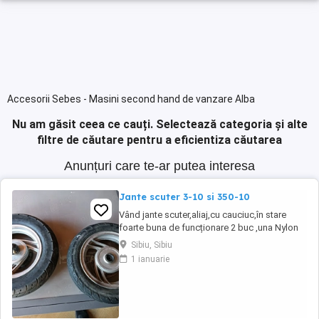
Accesorii Sebes - Masini second hand de vanzare Alba
Nu am găsit ceea ce cauți.
Selectează categoria și alte
filtre de căutare pentru a eficientiza căutarea
Anunțuri care te-ar putea interesa
Jante scuter 3-10 si 350-10
Vând jante scuter,aliaj,cu cauciuc,în stare
foarte buna de funcționare 2 buc ,una Nylon
de 3.0-10 și Duro de 3.50-10 , trimit și în
Sibiu, Sibiu
țară,mai multe detalii despre acest subiect la
1 ianuarie
telefon, prețul este per bucata