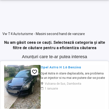
Vw T4 Autoturisme - Masini second hand de vanzare
Nu am găsit ceea ce cauți.
Selectează categoria și alte
filtre de căutare pentru a eficientiza căutarea
Anunțuri care te-ar putea interesa
Opel Astra H 1.6 Benzina
Opel Astra in stare deplasabila, are problema
la un injector si nu mai are putere dar se poate
deplasa, pretul este negociabil la fata locului,
Vulcana de Sus, Dambovita
masina are si instalație Gpl omologată.
1 ianuarie