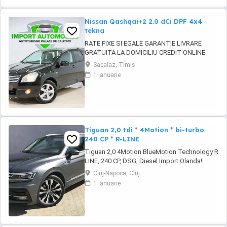
Nissan Qashqai+2 2.0 dCi DPF 4x4
tekna
RATE FIXE SI EGALE GARANTIE LIVRARE
GRATUITA LA DOMICILIU CREDIT ONLINE
AUTOTURISME VERIFICATE TEHNIC IMPORT
Sacalaz, Timis
AUTOMOBILE TM - parc auto, detinator al
1 ianuarie
certificatului Firma de Incredere si Premium
Cars, Importator de prima linie, cu o
experienta in domeniu de peste 15 ani, avand
o gama diversificata ...
Tiguan 2,0 tdi * 4Motion * bi-turbo
240 CP * R-LINE
Tiguan 2,0 4Motion BlueMotion Technology R
LINE, 240 CP, DSG, Diesel Import Olanda!
Inmatriculat RO ! * Disponibil în rate prin credit
Cluj-Napoca, Cluj
leasing pe o perioadă de 1-5 ani. * Țara de
1 ianuarie
origine: Olanda An fabricație: 2018 Prima
înmatriculare: 20.06.2018 * Pentru cei care vad
pozele pe PUBLI24 sau ...