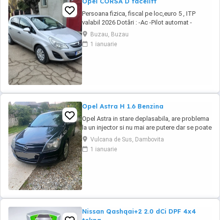
Opel CORSA D facelift
Persoana fizica, fiscal pe loc,euro 5 , ITP
valabil 2026 Dotări : -Ac -Pilot automat -
Comenzi volan -Day light -Shift assistance -
Buzau, Buzau
Volan reglabil -Oglinzi electrice -Senzori
1 ianuarie
parcare -Inchidere centralizata -Iso fyx scaune
copii -Geamuri electrice fata -Computer bord (
range, consum instant,etc) -Cd ...
Opel Astra H 1.6 Benzina
Opel Astra in stare deplasabila, are problema
la un injector si nu mai are putere dar se poate
deplasa, pretul este negociabil la fata locului,
Vulcana de Sus, Dambovita
masina are si instalație Gpl omologată.
1 ianuarie
Nissan Qashqai+2 2.0 dCi DPF 4x4