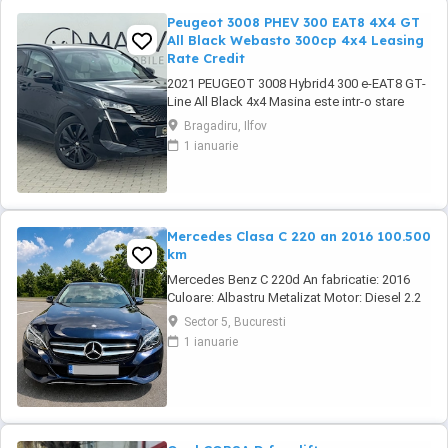
Peugeot 3008 PHEV 300 EAT8 4X4 GT
All Black Webasto 300cp 4x4 Leasing
Rate Credit
2021 PEUGEOT 3008 Hybrid4 300 e-EAT8 GT-
Line All Black 4x4 Masina este intr-o stare
buna atat technic cat si estetic! Carte service
Bragadiru, Ilfov
la zi Kilometraj certificat garantat Garantie un
1 ianuarie
an cu posibilitate de extindere pana la 3 ani
Avantaje client: Posibilitate Trade-in Buy-Back
Posibilitate ...
Mercedes Clasa C 220 an 2016 100.500
km
Mercedes Benz C 220d An fabricatie: 2016
Culoare: Albastru Metalizat Motor: Diesel 2.2
Cutie: Automata Putere: 170 CP Transmisie:
Sector 5, Bucuresti
Spate Km: 100.500. Scaune: PIELE. Scaune
1 ianuarie
fata incalzite. Faruri : LED Climatronic 2 zone
Moduri condus: ECO, Confort, Sport, Sport+,
Individual. Functie Start&Stop Oglinzi ...