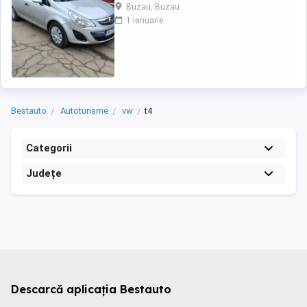
Comenzi volan -Day light -Shift assistance -
Buzau, Buzau
Volan reglabil -Oglinzi electrice -Senzori
1 ianuarie
parcare -Inchidere centralizata -Iso fyx scaune
copii -Geamuri electrice fata -Computer bord (
range, consum instant,etc) -Cd ...
Bestauto
Autoturisme
vw
t4
Categorii
Județe
Descarcă aplicația Bestauto