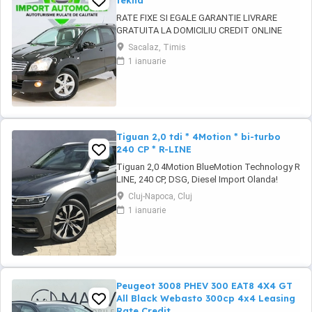
tekna
RATE FIXE SI EGALE GARANTIE LIVRARE
GRATUITA LA DOMICILIU CREDIT ONLINE
AUTOTURISME VERIFICATE TEHNIC IMPORT
Sacalaz, Timis
AUTOMOBILE TM - parc auto, detinator al
1 ianuarie
certificatului Firma de Incredere si Premium
Cars, Importator de prima linie, cu o
experienta in domeniu de peste 15 ani, avand
o gama diversificata ...
Tiguan 2,0 tdi * 4Motion * bi-turbo
240 CP * R-LINE
Tiguan 2,0 4Motion BlueMotion Technology R
LINE, 240 CP, DSG, Diesel Import Olanda!
Inmatriculat RO ! * Disponibil în rate prin credit
Cluj-Napoca, Cluj
leasing pe o perioadă de 1-5 ani. * Țara de
1 ianuarie
origine: Olanda An fabricație: 2018 Prima
înmatriculare: 20.06.2018 * Pentru cei care vad
pozele pe PUBLI24 sau ...
Peugeot 3008 PHEV 300 EAT8 4X4 GT
All Black Webasto 300cp 4x4 Leasing
Rate Credit