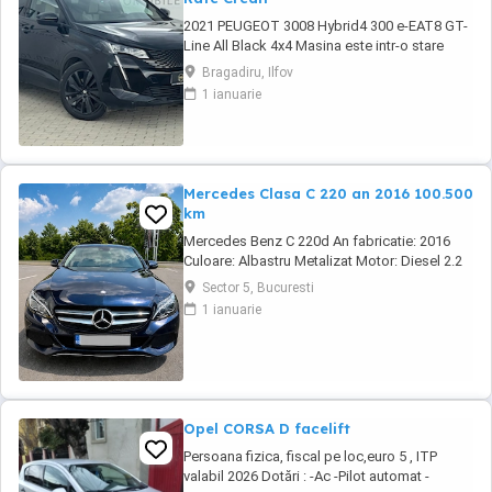
2021 PEUGEOT 3008 Hybrid4 300 e-EAT8 GT-
Line All Black 4x4 Masina este intr-o stare
buna atat technic cat si estetic! Carte service
Bragadiru, Ilfov
la zi Kilometraj certificat garantat Garantie un
1 ianuarie
an cu posibilitate de extindere pana la 3 ani
Avantaje client: Posibilitate Trade-in Buy-Back
Posibilitate ...
Mercedes Clasa C 220 an 2016 100.500
km
Mercedes Benz C 220d An fabricatie: 2016
Culoare: Albastru Metalizat Motor: Diesel 2.2
Cutie: Automata Putere: 170 CP Transmisie:
Sector 5, Bucuresti
Spate Km: 100.500. Scaune: PIELE. Scaune
1 ianuarie
fata incalzite. Faruri : LED Climatronic 2 zone
Moduri condus: ECO, Confort, Sport, Sport+,
Individual. Functie Start&Stop Oglinzi ...
Opel CORSA D facelift
Persoana fizica, fiscal pe loc,euro 5 , ITP
valabil 2026 Dotări : -Ac -Pilot automat -