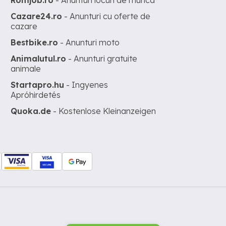
Romjob.ro
- Anunturi locuri de munca
Cazare24.ro
- Anunturi cu oferte de
cazare
Bestbike.ro
- Anunturi moto
Animalutul.ro
- Anunturi gratuite
animale
Startapro.hu
- Ingyenes
Apróhirdetés
Quoka.de
- Kostenlose Kleinanzeigen