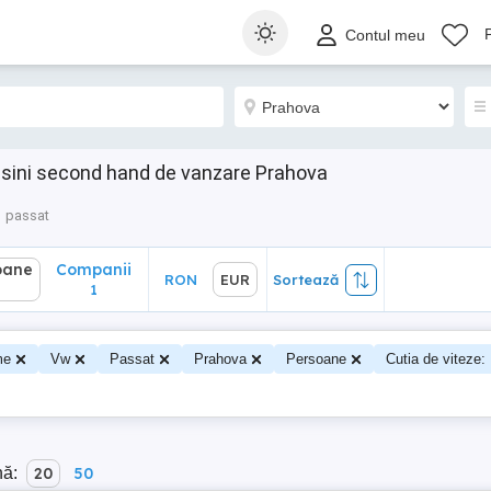
ane
Companii
RON
EUR
Sortează
Contul meu
1
sini second hand de vanzare Prahova
passat
oane
Companii
RON
EUR
Sortează
1
me
Vw
Passat
Prahova
Persoane
Cutia de viteze:
nă:
20
50