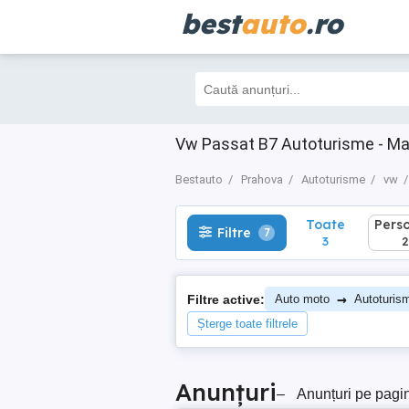
best
auto
.ro
Toate
Perso
Filtre
7
3
2
Vw Passat B7 Autoturisme - Ma
Bestauto
Prahova
Autoturisme
vw
Toate
Pers
Filtre
7
3
2
→
Filtre active:
Auto moto
Autoturis
Șterge toate filtrele
Anunțuri
–
Anunțuri pe pagi