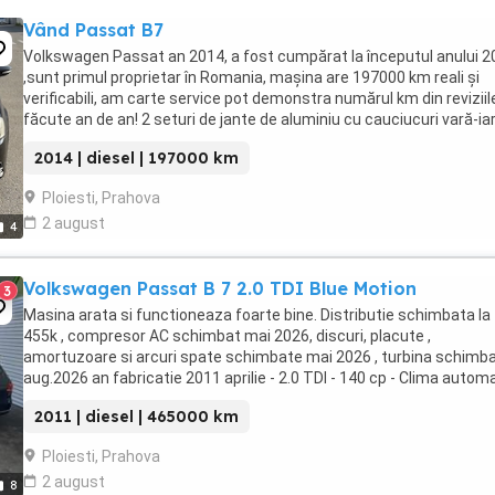
Vând Passat B7
Volkswagen Passat an 2014, a fost cumpărat la începutul anului 2
,sunt primul proprietar în Romania, mașina are 197000 km reali și
verificabili, am carte service pot demonstra numărul km din reviziil
făcute an de an! 2 seturi de jante de aluminiu cu cauciucuri vară-ia
Covorașe cauciuc tip tăviță, ...
2014 | diesel | 197000 km
Ploiesti, Prahova
2 august
4
Volkswagen Passat B 7 2.0 TDI Blue Motion
3
Masina arata si functioneaza foarte bine. Distributie schimbata la
455k , compresor AC schimbat mai 2026, discuri, placute ,
amortuzoare si arcuri spate schimbate mai 2026 , turbina schimb
aug.2026 an fabricatie 2011 aprilie - 2.0 TDI - 140 cp - Clima autom
zone Radio CD , USB, AUX , Bluetooth ...
2011 | diesel | 465000 km
Ploiesti, Prahova
2 august
8