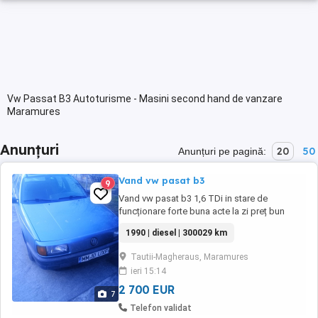
Vw Passat B3 Autoturisme - Masini second hand de vanzare
Maramures
Anunțuri
20
50
Anunțuri pe pagină:
Vand vw pasat b3
9
Vand vw pasat b3 1,6 TDi in stare de
funcționare forte buna acte la zi preț bun
pentru vehul istoric 599e neg pt cine doreste
1990 | diesel | 300029 km
și pasionat
Tautii-Magheraus, Maramures
ieri 15:14
2 700 EUR
7
Telefon validat