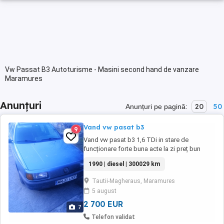
Vw Passat B3 Autoturisme - Masini second hand de vanzare
Maramures
Anunțuri
20
50
Anunțuri pe pagină:
Vand vw pasat b3
9
Vand vw pasat b3 1,6 TDi in stare de
funcționare forte buna acte la zi preț bun
pentru vehul istoric 599e neg pt cine doreste
1990 | diesel | 300029 km
și pasionat
Tautii-Magheraus, Maramures
5 august
2 700 EUR
7
Telefon validat