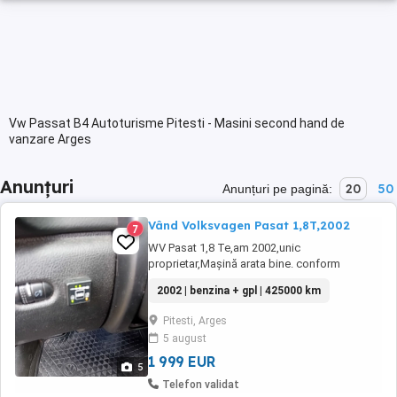
Vw Passat B4 Autoturisme Pitesti - Masini second hand de
vanzare Arges
Anunțuri
20
50
Anunțuri pe pagină:
Vând Volksvagen Pasat 1,8T,2002
7
WV Pasat 1,8 Te,am 2002,unic
proprietar,Mașină arata bine. conform
foto,întreținută,revizii la zi,acte valabile,ITP
2002 | benzina + gpl | 425000 km
valabil,dotare cu gaz și benzina,consum gaz
7 100,an 2002
Pitesti, Arges
5 august
1 999 EUR
5
Telefon validat