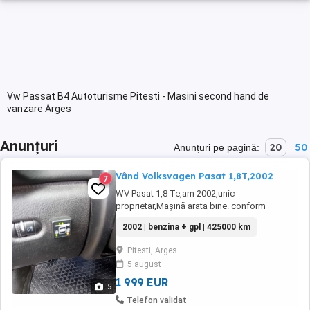
Vw Passat B4 Autoturisme Pitesti - Masini second hand de
vanzare Arges
Anunțuri
20
50
Anunțuri pe pagină:
Vând Volksvagen Pasat 1,8T,2002
7
WV Pasat 1,8 Te,am 2002,unic
proprietar,Mașină arata bine. conform
foto,întreținută,revizii la zi,acte valabile,ITP
2002 | benzina + gpl | 425000 km
valabil,dotare cu gaz și benzina,consum gaz
7 100,an 2002
Pitesti, Arges
5 august
1 999 EUR
5
Telefon validat