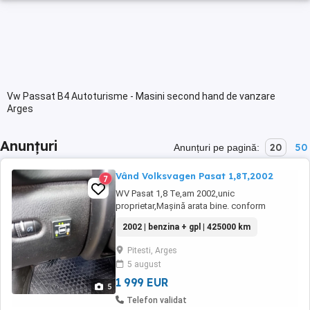
Vw Passat B4 Autoturisme - Masini second hand de vanzare
Arges
Anunțuri
20
50
Anunțuri pe pagină:
Vând Volksvagen Pasat 1,8T,2002
7
WV Pasat 1,8 Te,am 2002,unic
proprietar,Mașină arata bine. conform
foto,întreținută,revizii la zi,acte valabile,ITP
2002 | benzina + gpl | 425000 km
valabil,dotare cu gaz și benzina,consum gaz
7 100,an 2002
Pitesti, Arges
5 august
1 999 EUR
5
Telefon validat